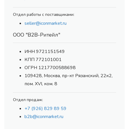
Отдел работы с поставщиками:
seller@iconmarket.ru
ООО "В2В-Ритейл"
ИНН 9721151549
КПП 772101001
ОГРН 1217700588698
109428, Москва, пр-кт Рязанский, 22к2,
пом. XVI, ком. 8
Отдел продаж:
+7 (926) 829 89 59
b2b@iconmarket.ru