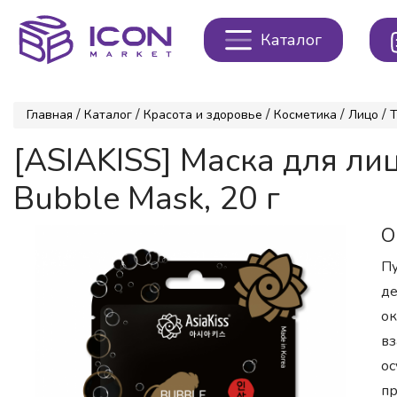
Каталог
/
/
/
/
/
Главная
Каталог
Красота и здоровье
Косметика
Лицо
Т
[ASIAKISS] Маска для 
Bubble Mask, 20 г
О
Пу
де
ок
вз
ос
пр