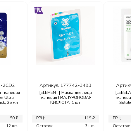
5-2CD2
Артикул.
177742-3493
Артик
а тканевая
[ELEMENT] Маска для лица
[LEBELA
n Ultra
тканевая ГИАЛУРОНОВАЯ
тканев
sk, 25 мл
КИСЛОТА, 1 шт
Soluti
50 ₽
РРЦ:
119 ₽
РРЦ:
12 шт.
Остаток:
3 шт.
Остаток: