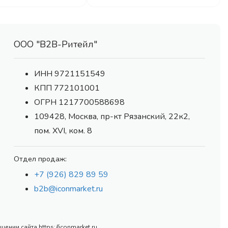
ООО "В2В-Ритейл"
ИНН 9721151549
КПП 772101001
ОГРН 1217700588698
109428, Москва, пр-кт Рязанский, 22к2,
пом. XVI, ком. 8
Отдел продаж:
+7 (926) 829 89 59
b2b@iconmarket.ru
нии сайта https://iconmarket.ru