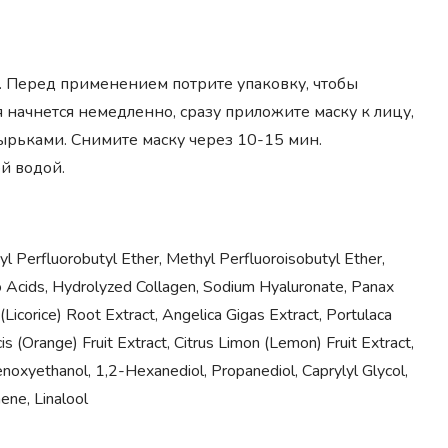
у. Перед применением потрите упаковку, чтобы
 начнется немедленно, сразу приложите маску к лицу,
ырьками. Снимите маску через 10-15 мин.
й водой.
l Perfluorobutyl Ether, Methyl Perfluoroisobutyl Ether,
 Acids, Hydrolyzed Collagen, Sodium Hyaluronate, Panax
(Licorice) Root Extract, Angelica Gigas Extract, Portulaca
s (Orange) Fruit Extract, Citrus Limon (Lemon) Fruit Extract,
oxyethanol, 1,2-Hexanediol, Propanediol, Caprylyl Glycol,
nene, Linalool