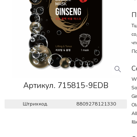
П
Тщ
со
чт
По
С
Wa
Артикул. 715815-9EDB
So
Gi
Штрихкод.
8809278121330
Ol
Al
Il