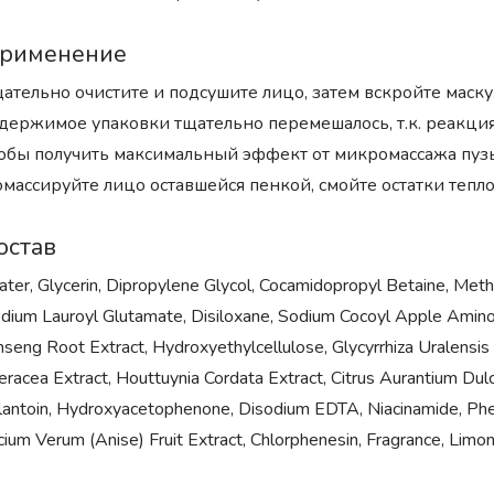
рименение
ательно очистите и подсушите лицо, затем вскройте маск
держимое упаковки тщательно перемешалось, т.к. реакция
обы получить максимальный эффект от микромассажа пуз
массируйте лицо оставшейся пенкой, смойте остатки тепло
остав
ter, Glycerin, Dipropylene Glycol, Cocamidopropyl Betaine, Methy
dium Lauroyl Glutamate, Disiloxane, Sodium Cocoyl Apple Amino
nseng Root Extract, Hydroxyethylcellulose, Glycyrrhiza Uralensis 
eracea Extract, Houttuynia Cordata Extract, Citrus Aurantium Dulci
lantoin, Hydroxyacetophenone, Disodium EDTA, Niacinamide, Phen
licium Verum (Anise) Fruit Extract, Chlorphenesin, Fragrance, Limo