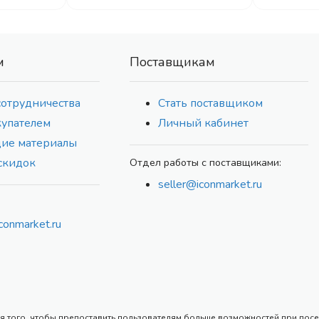
м
Поставщикам
сотрудничества
Стать поставщиком
купателем
Личный кабинет
ие материалы
скидок
Отдел работы с поставщиками:
seller@iconmarket.ru
conmarket.ru
 того, чтобы предоставить пользователям больше возможностей при посеще