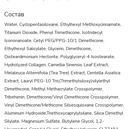
Состав
Water, Cyclopentasiloxane, Ethylhexyl Methoxycinnamate,
Titanium Dioxide, Phenyl Trimethicone, Isotridecyl
Isononanoate, Cetyl PEG/PPG-10/1 Dimethicone,
Ethylhexyl Salicylate, Glycerin, Dimethicone,
Disteardimonium Hectorite, Polyglyceryl-4 Isostearate,
Hydrolyzed Collagen, Camellia Sinensis Leaf Extract,
Melaleuca Alternifolia (Tea Tree) Extract, Centella Asiatica
Extract, Lauryl PEG-10 Tris(Trimethylsiloxy)silylethyl
Dimethicone, Methyl Methacrylate Crosspolymer,
Tribehenin, Dimethicone/Vinyl Dimethicone Crosspolymer,
Vinyl Dimethicone/Methicone Silsesquioxane Crosspolymer,
Aluminum Hydroxide,Triethoxycaprylylsilane, Silica Dimethyl
Silylate, Magnesium Sulfate, Butylene Glycol, 1,2-