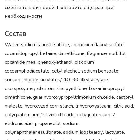
смойте теплой водой. Повторите еще раз при
необходимости.
Состав
Water, sodium laureth sulfate, ammonium lauryl sulfate,
cocamidopropyl betaine, dimethicone, fragrance, sorbitol,
cocamide mea, phenoxyethanol, disodium
cocoamphodiacetate, cetyl alcohol, sodium benzoate,
sodium chloride, acrylates/c10-30 alkyl acrylate
crosspolymer, allantoin, zinc pyrithione, bis-aminopropyl
dimethicone, guar hydroxypropyltrimonium chloride, castoryl
maleate, hydrolyzed corn starch, trihydroxystearin, citric acid,
polyquaternium-10, zinc chloride, polyquaternium-7,
etidronic acid, propanediol, sodium
polynaphthalenesulfonate, sodium isostearoyl lactylate,