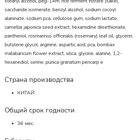
stearyl alcohol, peg-14m, rice ferment filtrate (sake),
saccharide isomerate, benzyl alcohol, sodium cocoyl
alaninate, sodium pca, cellulose gum, sodium lactate,
camellia japonica seed extract, hexamidine diisethionate,
panthenol, rosmarinus officinalis (rosemary) leaf oil, glycerin,
butylene glycol, arginine, aspartic acid, pca, bombax
malabaricum flower extract, silica, glycine, alanine, 1,2-
hexanediol, serine, punica granatum pericarp e
Страна производства
КИТАЙ
Общий срок годности
36 мес.