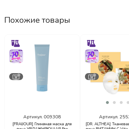
Похожие товары
Артикул.
009308
Артикул.
255
[FRAIJOUR] Глиняная маска для
[DR. ALTHEA] Тканева
лица УВЛАЖНЯЮЩАЯ Pro
лица ВИТАМИН С Vita 