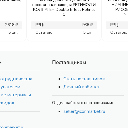
восстанавливающая РЕТИНОЛ И
НИАЦИН
КОЛЛАГЕН Double Effect Retinol
РИСОВ
C
Ni
2618 ₽
РРЦ:
938 ₽
РРЦ:
5 шт.
Остаток:
5 шт.
Остаток:
м
Поставщикам
сотрудничества
Стать поставщиком
купателем
Личный кабинет
ие материалы
скидок
Отдел работы с поставщиками:
seller@iconmarket.ru
conmarket.ru