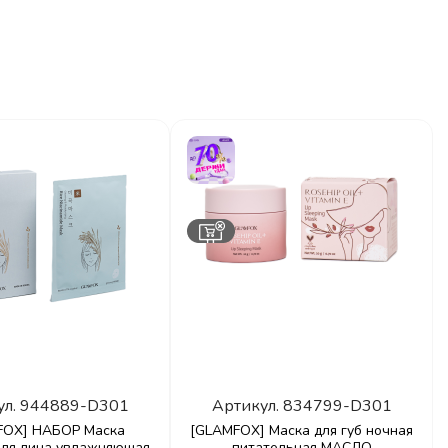
ул.
944889-D301
Артикул.
834799-D301
FOX] НАБОР Маска
[GLAMFOX] Маска для губ ночная
для лица увлажняющая
питательная МАСЛО