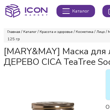
Каталог
/
/
/
/
/
Главная
Каталог
Красота и здоровье
Косметика
Лицо
125 гр
[MARY&MAY] Маска дл
ДЕРЕВО CICA TeaTree Soo
О