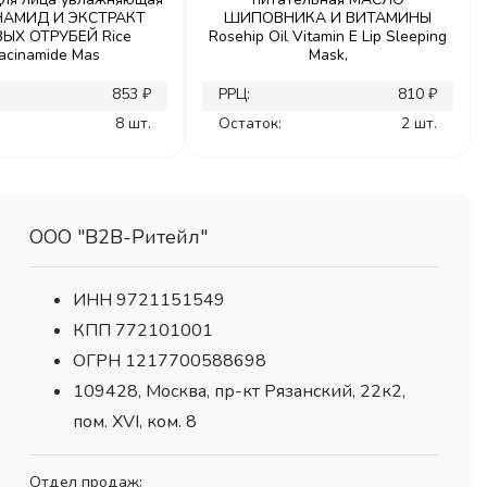
АМИД И ЭКСТРАКТ
ШИПОВНИКА И ВИТАМИНЫ
ЫХ ОТРУБЕЙ Rice
Rosehip Oil Vitamin E Lip Sleeping
acinamide Mas
Mask,
853 ₽
РРЦ:
810 ₽
8 шт.
Остаток:
2 шт.
ООО "В2В-Ритейл"
ИНН 9721151549
КПП 772101001
ОГРН 1217700588698
109428, Москва, пр-кт Рязанский, 22к2,
пом. XVI, ком. 8
Отдел продаж: