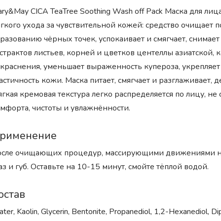
ry&May CICA TeaTree Soothing Wash off Pack Маска для ли
гкого ухода за чувствительной кожей: средство очищает п
разованию чёрных точек, успокаивает и смягчает, снима
страктов листьев, корней и цветков центеллы азиатской, 
краснения, уменьшает выраженность купероза, укрепляет 
астичность кожи. Маска питает, смягчает и разглаживает,
гкая кремовая текстура легко распределяется по лицу, не
мфорта, чистоты и увлажнённости.
рименение
сле очищающих процедур, массирующими движениями нане
аз и губ. Оставьте на 10-15 минут, смойте тёплой водой.
остав
ter, Kaolin, Glycerin, Bentonite, Propanediol, 1,2-Hexanediol, Di