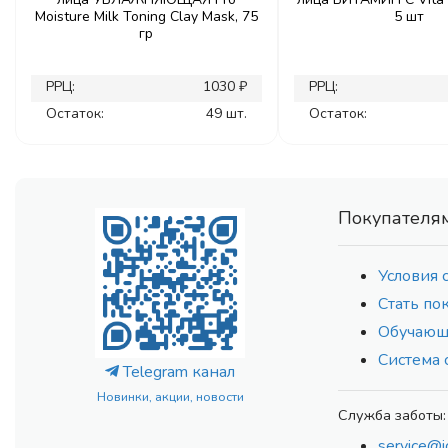
Moisture Milk Toning Clay Mask, 75
5 шт
гр
РРЦ:
1030 ₽
РРЦ:
Остаток:
49 шт.
Остаток:
Покупателя
Условия 
Стать по
Обучающ
Система 
Telegram канал
Новинки, акции, новости
Служба заботы:
service@i