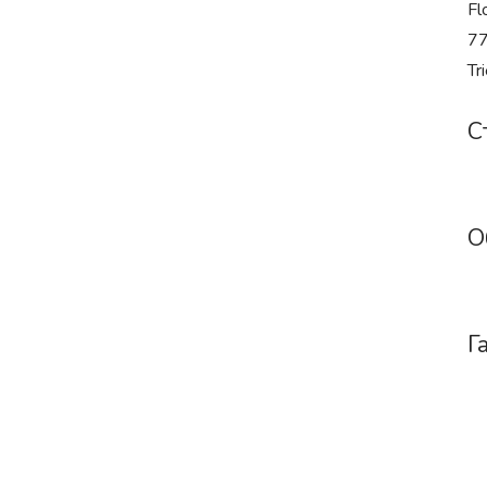
Fl
77
Tr
С
О
Г