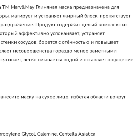
ца ТМ Mary&May Глиняная маска предназначена для
оры, матирует и устраняет жирный блеск, препятствует
ет раздражение. Продукт содержит целый комплекс из
который эффективно успокаивает, устраняет
стенки сосудов, борется с отёчностью и повышает
 делает несовершенства гораздо менее заметными.
 стягивает, легко смывается водой и оставляет ощущение
сите маску на сухое лицо, избегая области вокруг
propylene Glycol, Calamine, Centella Asiatica