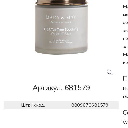
Ma
мя
об
эк
по
эл
Мя
ко
П
Артикул. 681579
По
гл
Штрихкод.
8809670681579
С
Wa