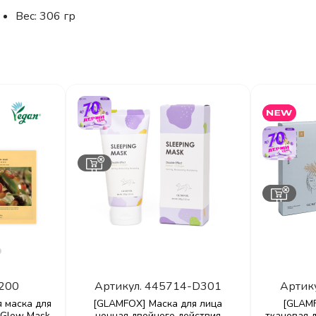
Вес: 306 гр
200
Артикул.
445714-D301
Артик
я маска для
[GLAMFOX] Маска для лица
[GLAM
Glow Mask,
ночная двойного действия
тканевая 