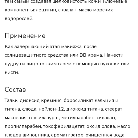
тем самым создавая шелковистость кожи. Ключевые
компоненты: лецитин, сквалан, масло морских
водорослей.
Применение
Как завершающий этап макияжа, после
солнцезащитного средства или BB крема. Нанести
пудру на лицо тонким слоем с помощью пуховки или
кисти.
Состав
Тальк, диоксид кремния, боросиликат кальция и
титана, слюда, нейлон-12, диоксид титана, стеарат
маснезия, гексиллаурат, метилпарабен, сквалан,
пропилпарабен, токоферилацетат, оксид олова, масло
плодов шиповника, ароматизатор, очищенная вода,