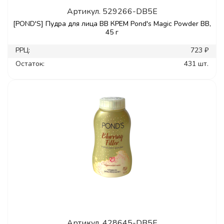
Артикул.
529266-DB5E
[POND'S] Пудра для лица ВВ КРЕМ Pond's Magic Powder BB,
45 г
РРЦ:
723 ₽
Остаток:
431 шт.
Артикул.
428645-DB5E