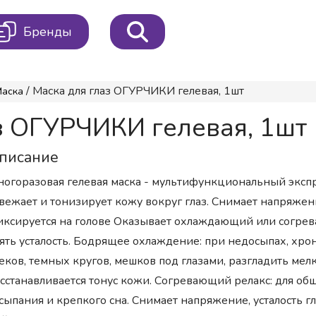
Бренды
/ Маска для глаз ОГУРЧИКИ гелевая, 1шт
Маска
з ОГУРЧИКИ гелевая, 1шт
писание
огоразовая гелевая маска - мультифункциональный экспре
вежает и тонизирует кожу вокруг глаз. Снимает напряжен
ксируется на голове Оказывает охлаждающий или согрев
ять усталость. Бодрящее охлаждение: при недосыпах, хрон
еков, темных кругов, мешков под глазами, разгладить м
сстанавливается тонус кожи. Согревающий релакс: для общ
сыпания и крепкого сна. Снимает напряжение, усталость г