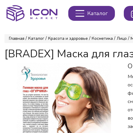
Каталог
/
/
/
/
/
Главная
Каталог
Красота и здоровье
Косметика
Лицо
[BRADEX] Маска для гла
О
Мн
ос
фи
сн
от
во
за