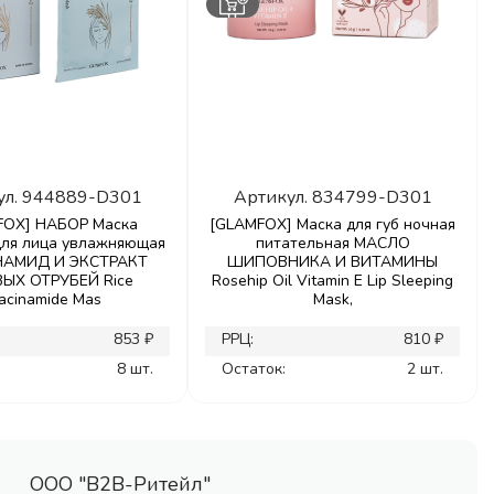
ул.
944889-D301
Артикул.
834799-D301
FOX] НАБОР Маска
[GLAMFOX] Маска для губ ночная
для лица увлажняющая
питательная МАСЛО
АМИД И ЭКСТРАКТ
ШИПОВНИКА И ВИТАМИНЫ
ЫХ ОТРУБЕЙ Rice
Rosehip Oil Vitamin E Lip Sleeping
acinamide Mas
Mask,
853 ₽
РРЦ:
810 ₽
8 шт.
Остаток:
2 шт.
ООО "В2В-Ритейл"