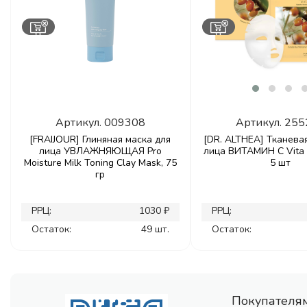
Артикул.
009308
Артикул.
255
[FRAIJOUR] Глиняная маска для
[DR. ALTHEA] Тканева
лица УВЛАЖНЯЮЩАЯ Pro
лица ВИТАМИН С Vita 
Moisture Milk Toning Clay Mask, 75
5 шт
гр
РРЦ:
1030 ₽
РРЦ:
Остаток:
49 шт.
Остаток:
Покупателя