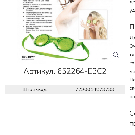
де
уд
П
Дл
Оч
те
со
Артикул. 652264-E3C2
ки
На
сп
Штрихкод.
7290014879799
по
С
ПВ