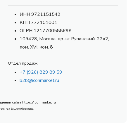
ИНН 9721151549
КПП 772101001
ОГРН 1217700588698
109428, Москва, пр-кт Рязанский, 22к2,
пом. XVI, ком. 8
Отдел продаж:
+7 (926) 829 89 59
b2b@iconmarket.ru
нии сайта https://iconmarket.ru
тройках Вашего браузера.