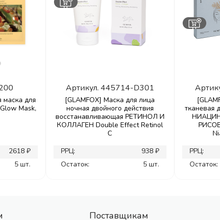
200
Артикул.
445714-D301
Артик
я маска для
[GLAMFOX] Маска для лица
[GLAM
Glow Mask,
ночная двойного действия
тканевая 
восстанавливающая РЕТИНОЛ И
НИАЦИН
КОЛЛАГЕН Double Effect Retinol
РИСОВ
C
Ni
2618 ₽
РРЦ:
938 ₽
РРЦ:
5 шт.
Остаток:
5 шт.
Остаток:
м
Поставщикам