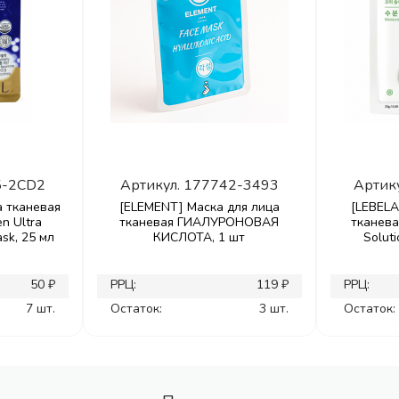
5-2CD2
Артикул.
177742-3493
Артик
а тканевая
[ELEMENT] Маска для лица
[LEBELA
n Ultra
тканевая ГИАЛУРОНОВАЯ
тканев
sk, 25 мл
КИСЛОТА, 1 шт
Soluti
50 ₽
РРЦ:
119 ₽
РРЦ:
7 шт.
Остаток:
3 шт.
Остаток: