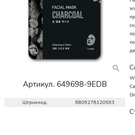
На
эс
пр
ск
по
по
де
С
Wa
Артикул. 649698-9EDB
Ca
Di
Штрихкод.
8809278120593
С