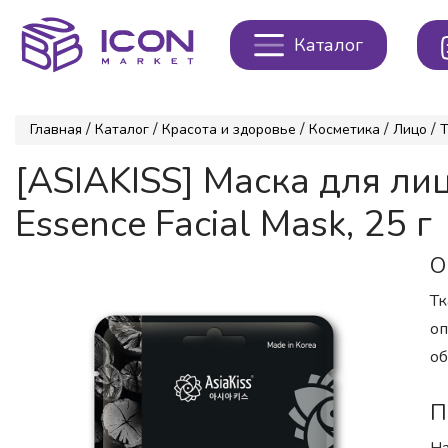
Каталог
/
/
/
/
/
Главная
Каталог
Красота и здоровье
Косметика
Лицо
Т
[ASIAKISS] Маска для л
Essence Facial Mask, 25 г
О
Тк
оп
об
П