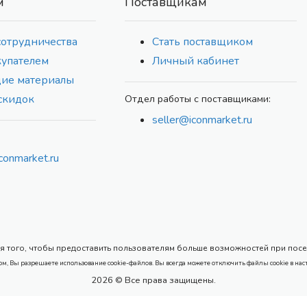
м
Поставщикам
сотрудничества
Стать поставщиком
купателем
Личный кабинет
ие материалы
скидок
Отдел работы с поставщиками:
seller@iconmarket.ru
conmarket.ru
 того, чтобы предоставить пользователям больше возможностей при посеще
ом, Вы разрешаете использование cookie-файлов. Вы всегда можете отключить файлы cookie в нас
2026 © Все права защищены.