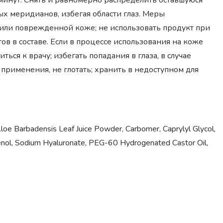
минут. Снять и равномерно распределить оставшуюся
х меридианов, избегая области глаз. Меры
или поврежденной коже; не использовать продукт при
в в составе. Если в процессе использования на коже
ься к врачу; избегать попадания в глаза, в случае
применения, не глотать; хранить в недоступном для
 Aloe Barbadensis Leaf Juice Powder, Carbomer, Caprylyl Glycol,
thenol, Sodium Hyaluronate, PEG-60 Hydrogenated Castor Oil,