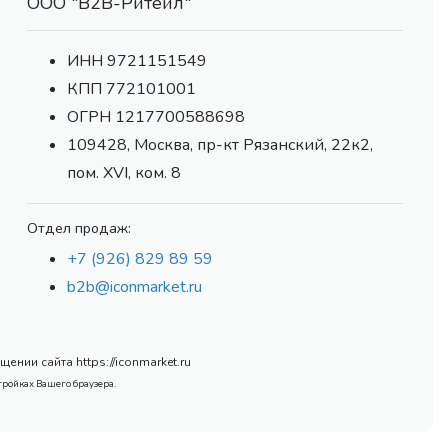
ООО "В2В-Ритейл"
ИНН 9721151549
КПП 772101001
ОГРН 1217700588698
109428, Москва, пр-кт Рязанский, 22к2,
пом. XVI, ком. 8
Отдел продаж:
+7 (926) 829 89 59
b2b@iconmarket.ru
нии сайта https://iconmarket.ru
тройках Вашего браузера.