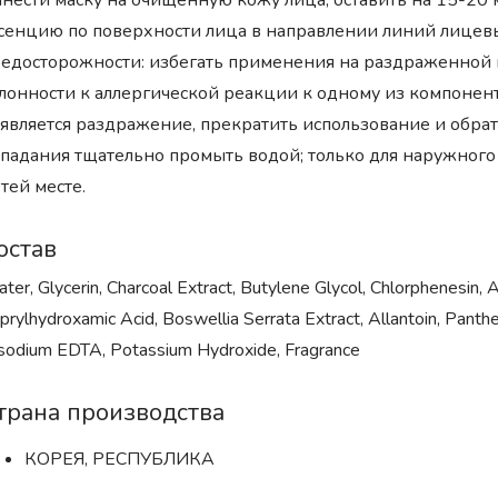
нести маску на очищенную кожу лица, оставить на 15-20 
сенцию по поверхности лица в направлении линий лицевы
едосторожности: избегать применения на раздраженной 
лонности к аллергической реакции к одному из компоненто
является раздражение, прекратить использование и обратит
падания тщательно промыть водой; только для наружного 
тей месте.
остав
ter, Glycerin, Charcoal Extract, Butylene Glycol, Chlorphenesin,
prylhydroxamic Acid, Boswellia Serrata Extract, Allantoin, Pan
sodium EDTA, Potassium Hydroxide, Fragrance
трана производства
КОРЕЯ, РЕСПУБЛИКА