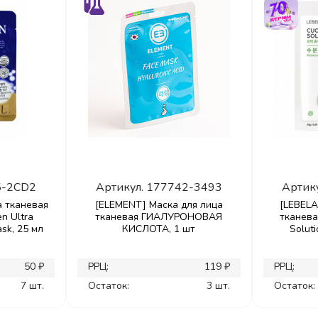
5-2CD2
Артикул.
177742-3493
Артик
а тканевая
[ELEMENT] Маска для лица
[LEBELA
n Ultra
тканевая ГИАЛУРОНОВАЯ
тканев
sk, 25 мл
КИСЛОТА, 1 шт
Soluti
50 ₽
РРЦ:
119 ₽
РРЦ:
7 шт.
Остаток:
3 шт.
Остаток: