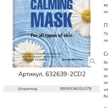
во
кл
П
По
по
С
Во
тр
Артикул. 632639-2CD2
аз
эк
Штрихкод.
8809936051078
цв
бо