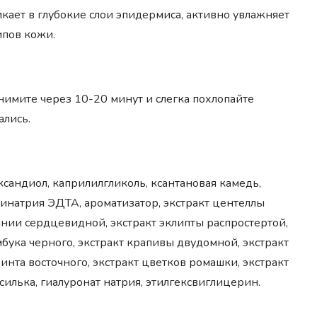
кает в глубокие слои эпидермиса, активно увлажняет
ипов кожи.
нимите через 10-20 минут и слегка похлопайте
ались.
ксандиол, каприлилгликоль, ксантановая камедь,
динатрия ЭДТА, ароматизатор, экстракт центеллы
йнии сердцевидной, экстракт эклипты распростертой,
мбука черного, экстракт крапивы двудомной, экстракт
инта восточного, экстракт цветков ромашки, экстракт
асилька, гиалуронат натрия, этилгексвиглицерин.