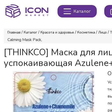
Каталог
/
/
/
/
/
Главная
Каталог
Красота и здоровье
Косметика
Лицо
Т
Calming Mask Pack,
[THINKCO] Маска для л
успокаивающая Azulene+
О
Ус
тк
вы
по
ра