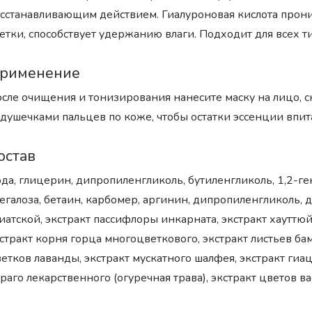
сстанавливающим действием. Гиалуроновая кислота прони
етки, способствует удержанию влаги. Подходит для всех т
рименение
сле очищения и тонизирования нанесите маску на лицо, с
душечками пальцев по коже, чтобы остатки эссенции впит
остав
да, глицерин, дипропиленгликоль, бутиленгликоль, 1,2-ге
егалоза, бетаин, карбомер, аргинин, дипропиленгликоль, 
иатской, экстракт пассифлоры инкарната, экстракт хауттю
стракт корня горца многоцветкового, экстракт листьев ба
етков лаванды, экстракт мускатного шалфея, экстракт гиац
раго лекарственного (огуречная трава), экстракт цветов в