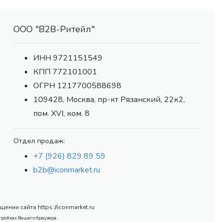
ООО "В2В-Ритейл"
ИНН 9721151549
КПП 772101001
ОГРН 1217700588698
109428, Москва, пр-кт Рязанский, 22к2,
пом. XVI, ком. 8
Отдел продаж:
+7 (926) 829 89 59
b2b@iconmarket.ru
нии сайта https://iconmarket.ru
тройках Вашего браузера.