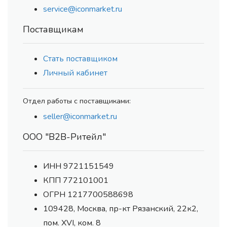
service@iconmarket.ru
Поставщикам
Стать поставщиком
Личный кабинет
Отдел работы с поставщиками:
seller@iconmarket.ru
ООО "В2В-Ритейл"
ИНН 9721151549
КПП 772101001
ОГРН 1217700588698
109428, Москва, пр-кт Рязанский, 22к2,
пом. XVI, ком. 8