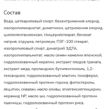
Состав
Вода, цетеариловый спирт, бехентримония хлорид,
изопропилмиристат, диметикон, цетримония хлорид,
циклопентасилоксан, глицерилстеарат, бензоат
натрия, отдушка, петролеум, ПЭГ-100 стеарат,
изопропиловый спирт, динатрий ЭДТА,
изопропилпальмитат, масло семян камелии японской,
гидролизованный кератин, экстракт плодов граната,
экстракт меда, пропандиол, бутиленгликоль, 1,2-
гександиол, гидролизованный эластин, токоферол,
гидролизованный протеин гороха, фитостеролы,
лецитин, сквалан, масло оливы, этилгексилглицерин,
керамид NP, масло ши, гидролизованный протеин
пшеницы, гидролизованный протеин риса,