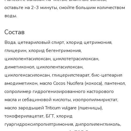
оставьте на 2-3 минуты, смойте большим количеством
воды.
Состав
Вода, цетеариловый спирт, хлорид цетримония,
глицерин, хлорид бегентримония,
циклопентасилоксан, циклотетрасилоксан,
диметиконол, циклопентасилоксан,
циклогексасилоксан, глицерилстеарат, бис-цетеарил
амодиметикон, масло Cocos Nucifera (кокоса), пантенол,
сопролимер гидрогенизированного касторового
масла и себациновой кислоты, изопропилмиристат,
масло зародышей Triticum vulgare (пшеницы),
токоферилацетат, БГТ, хлорид
гуаргидроксипропилтримония, дипропиленгликоль,