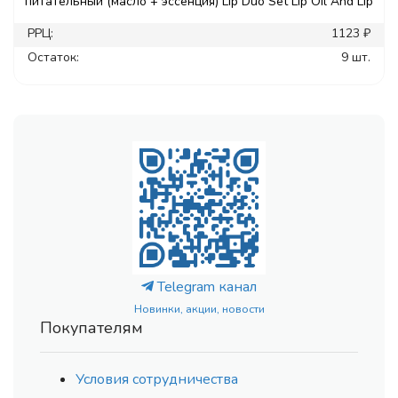
питательный (масло + эссенция) Lip Duo Set Lip Oil And Lip
РРЦ:
1123 ₽
Остаток:
9 шт.
Telegram канал
Новинки, акции, новости
Покупателям
Условия сотрудничества