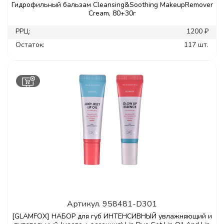
Гидрофильный бальзам Cleansing&Soothing MakeupRemover
Cream, 80+30г
РРЦ:
1200 ₽
Остаток:
117 шт.
Артикул.
958481-D301
[GLAMFOX] НАБОР для губ ИНТЕНСИВНЫЙ увлажняющий и