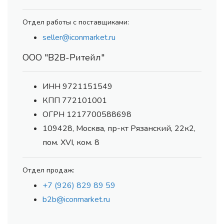
Отдел работы с поставщиками:
seller@iconmarket.ru
ООО "В2В-Ритейл"
ИНН 9721151549
КПП 772101001
ОГРН 1217700588698
109428, Москва, пр-кт Рязанский, 22к2,
пом. XVI, ком. 8
Отдел продаж:
+7 (926) 829 89 59
b2b@iconmarket.ru