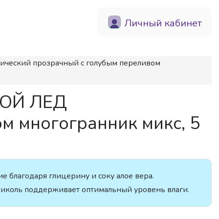
Личный кабинет
фический прозрачный с голубым переливом
БОЙ ЛЕД
м многогранник микс, 5
е благодаря глицерину и соку алое вера.
ликоль поддерживает оптимальный уровень влаги.