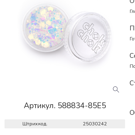
О
Гл
П
Го
С
По
С
Артикул. 588834-85E5
О
Штрихкод.
25030242