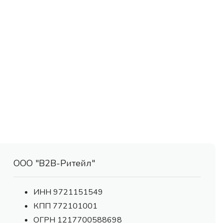
ООО "В2В-Ритейл"
ИНН 9721151549
КПП 772101001
ОГРН 1217700588698