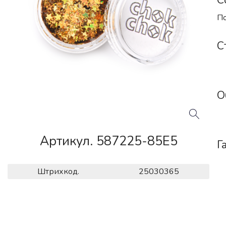
С
По
С
О
Артикул. 587225-85E5
Г
Штрихкод.
25030365