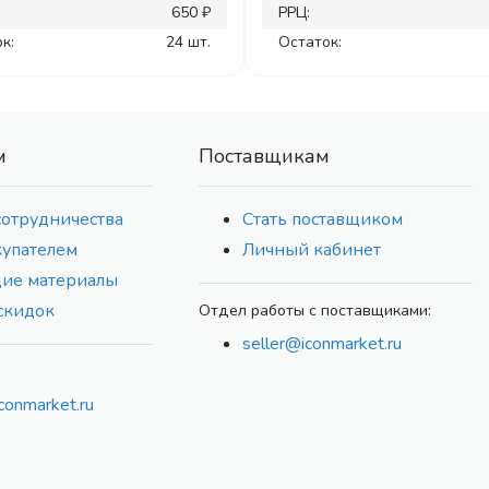
650 ₽
РРЦ:
к:
24 шт.
Остаток:
м
Поставщикам
сотрудничества
Стать поставщиком
купателем
Личный кабинет
ие материалы
скидок
Отдел работы с поставщиками:
seller@iconmarket.ru
conmarket.ru