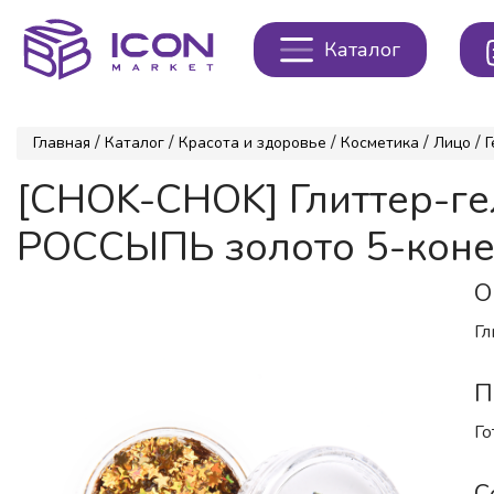
Каталог
/
/
/
/
/
Главная
Каталог
Красота и здоровье
Косметика
Лицо
Г
[CHOK-CHOK] Глиттер-г
РОССЫПЬ золото 5-конеч
О
Гл
П
Го