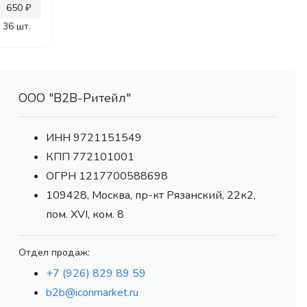
650 ₽
36 шт.
ООО "В2В-Ритейл"
ИНН 9721151549
КПП 772101001
ОГРН 1217700588698
109428, Москва, пр-кт Рязанский, 22к2,
пом. XVI, ком. 8
Отдел продаж:
+7 (926) 829 89 59
b2b@iconmarket.ru