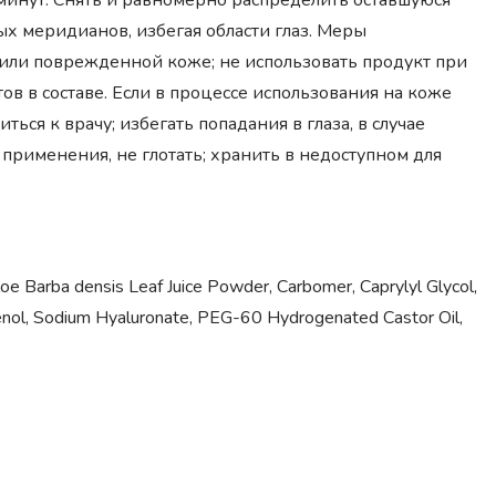
минут. Снять и равномерно распределить оставшуюся
х меридианов, избегая области глаз. Меры
или поврежденной коже; не использовать продукт при
в в составе. Если в процессе использования на коже
ься к врачу; избегать попадания в глаза, в случае
применения, не глотать; хранить в недоступном для
loe Barba densis Leaf Juice Powder, Carbomer, Caprylyl Glycol,
thenol, Sodium Hyaluronate, PEG-60 Hydrogenated Castor Oil,