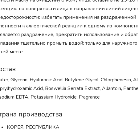
нести маску на очищенную кожу лица, оставить на 15-20 
сенцию по поверхности лица в направлении линий лицевы
едосторожности: избегать применения на раздраженной 
лонности к аллергической реакции к одному из компоненто
является раздражение, прекратить использование и обратит
падания тщательно промыть водой; только для наружного 
тей месте.
остав
ter, Glycerin, Hyaluronic Acid, Butylene Glycol, Chlorphenesin, A
prylhydroxamic Acid, Boswellia Serrata Extract, Allantoin, Pan
sodium EDTA, Potassium Hydroxide, Fragrance
трана производства
КОРЕЯ, РЕСПУБЛИКА