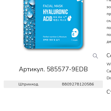
На
эс
пр
ск
по
по
де
С
Wa
Артикул. 585577-9EDB
Ca
Di
Штрихкод.
8809278120586
С