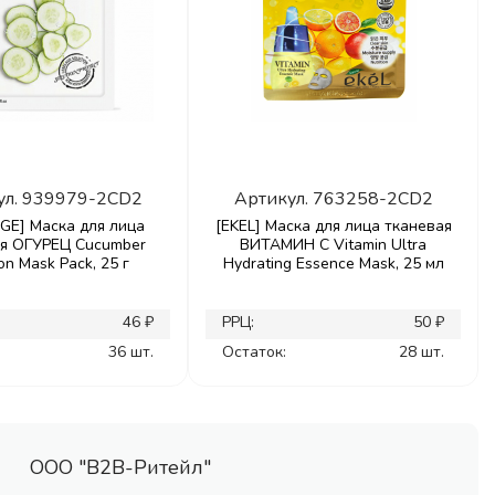
ул.
939979-2CD2
Артикул.
763258-2CD2
GE] Маска для лица
[EKEL] Маска для лица тканевая
ая ОГУРЕЦ Cucumber
ВИТАМИН С Vitamin Ultra
on Mask Pack, 25 г
Hydrating Essence Mask, 25 мл
46 ₽
РРЦ:
50 ₽
36 шт.
Остаток:
28 шт.
ООО "В2В-Ритейл"