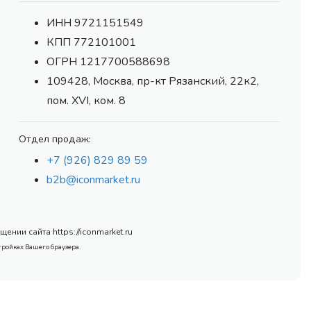
ИНН 9721151549
КПП 772101001
ОГРН 1217700588698
109428, Москва, пр-кт Рязанский, 22к2,
пом. XVI, ком. 8
Отдел продаж:
+7 (926) 829 89 59
b2b@iconmarket.ru
нии сайта https://iconmarket.ru
тройках Вашего браузера.