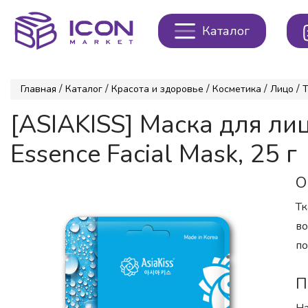
Каталог
/
/
/
/
/
Главная
Каталог
Красота и здоровье
Косметика
Лицо
Т
[ASIAKISS] Маска для л
Essence Facial Mask, 25 г
О
Тк
во
по
П