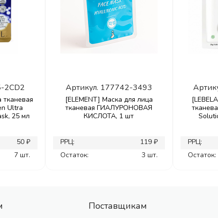
5-2CD2
Артикул.
177742-3493
Артик
а тканевая
[ELEMENT] Маска для лица
[LEBELA
n Ultra
тканевая ГИАЛУРОНОВАЯ
тканев
sk, 25 мл
КИСЛОТА, 1 шт
Soluti
50 ₽
РРЦ:
119 ₽
РРЦ:
7 шт.
Остаток:
3 шт.
Остаток:
м
Поставщикам