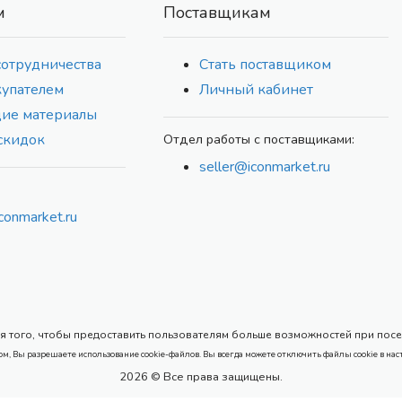
м
Поставщикам
сотрудничества
Стать поставщиком
купателем
Личный кабинет
ие материалы
скидок
Отдел работы с поставщиками:
seller@iconmarket.ru
conmarket.ru
 того, чтобы предоставить пользователям больше возможностей при посеще
ом, Вы разрешаете использование cookie-файлов. Вы всегда можете отключить файлы cookie в нас
2026 © Все права защищены.