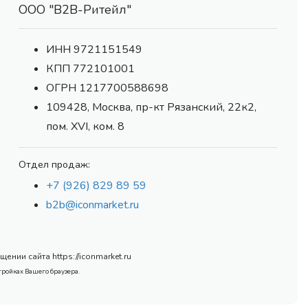
ООО "В2В-Ритейл"
ИНН 9721151549
КПП 772101001
ОГРН 1217700588698
109428, Москва, пр-кт Рязанский, 22к2,
пом. XVI, ком. 8
Отдел продаж:
+7 (926) 829 89 59
b2b@iconmarket.ru
нии сайта https://iconmarket.ru
тройках Вашего браузера.