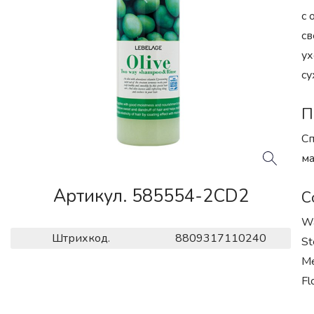
с 
св
ух
су
П
Сп
ма
Артикул. 585554-2CD2
С
Wa
Штрихкод.
8809317110240
St
Me
Fl