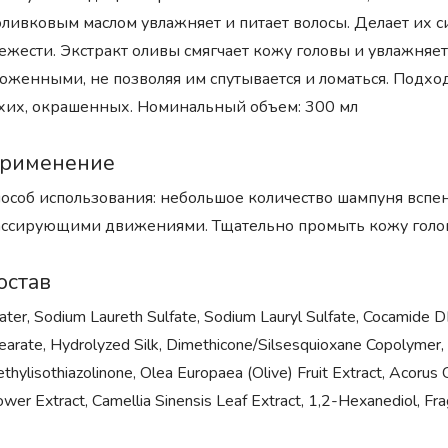
оливковым маслом увлажняет и питает волосы. Делает их
ежести. Экстракт оливы смягчает кожу головы и увлажня
оженными, не позволяя им спутывается и ломаться. Подход
хих, окрашенных. Номинальный объем: 300 мл
рименение
особ использования: небольшое количество шампуня вспен
ссирующими движениями. Тщательно промыть кожу головы
остав
ter, Sodium Laureth Sulfate, Sodium Lauryl Sulfate, Cocamide D
earate, Hydrolyzed Silk, Dimethicone/Silsesquioxane Copolymer, C
thylisothiazolinone, Olea Europaea (Olive) Fruit Extract, Acorus
ower Extract, Camellia Sinensis Leaf Extract, 1,2-Hexanediol, Fr