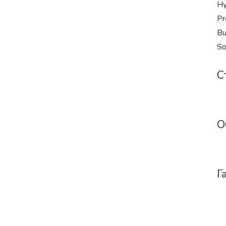
Hy
Pr
Bu
So
С
О
Г