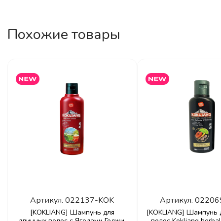
Похожие товары
Артикул.
022137-KOK
Артикул.
02206
[KOKLIANG] Шампунь для
[KOKLIANG] Шампунь 
длинных волос с Ягодами Годжи,
волос Kokliang herb