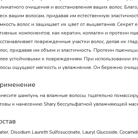
ликатного очищения и восстановления ваших волос. Благо
еск вашим волосам, придавая им естественную эластичнос
мкость волос и защищает их цвет от выцветания. Секрет 
тивных компонентов, как кератин, коллаген и протеин пш
сстанавливает поврежденные участки волос, делая их гла
лос, придавая им объем и эластичность. Протеин пшеницы 
лее устойчивыми к повреждениям. При использовании этог
лосы ощущают мягкость и увлажнение. Он бережно очищае
рименение
несите шампунь на влажные волосы, тщательно помассиру
товы к нанесению Shary бессульфатной увлажняющей маск
остав
ter, Disodium Laureth Sulfosuccinate, Lauryl Glucoside, Cocami