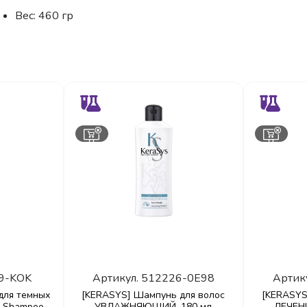
Вес: 460 гр
9-KOK
Артикул.
512226-0E98
Артик
для темных
[KERASYS] Шампунь для волос
[KERASYS
al Shampoo
УВЛАЖНЯЮЩИЙ, 180 мл
ЛЕЧЕН