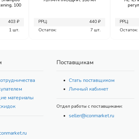
kening, 100
регу
403 ₽
РРЦ:
440 ₽
РРЦ:
1 шт.
Остаток:
7 шт.
Остаток:
м
Поставщикам
сотрудничества
Стать поставщиком
купателем
Личный кабинет
ие материалы
скидок
Отдел работы с поставщиками:
seller@iconmarket.ru
conmarket.ru