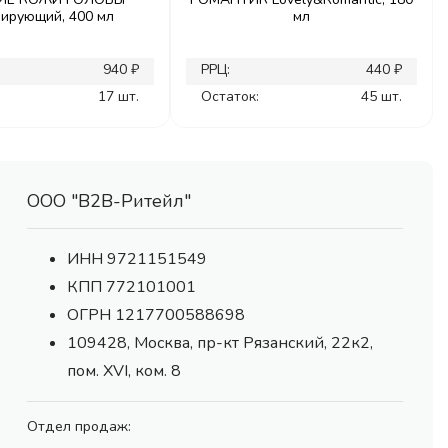
лирующий, 400 мл
мл
940 ₽
РРЦ:
440 ₽
17 шт.
Остаток:
45 шт.
ООО "В2В-Ритейл"
ИНН 9721151549
КПП 772101001
ОГРН 1217700588698
109428, Москва, пр-кт Рязанский, 22к2,
пом. XVI, ком. 8
Отдел продаж: