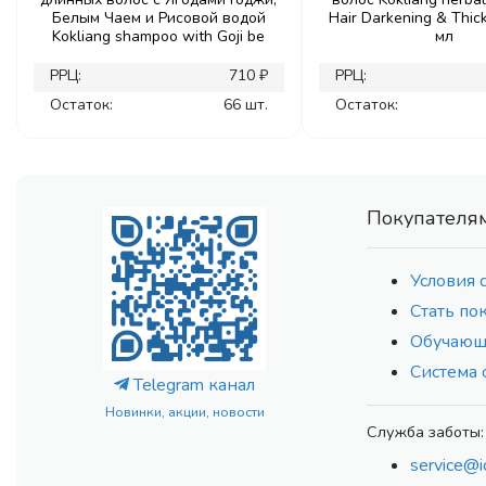
Белым Чаем и Рисовой водой
Hair Darkening & Thic
Kokliang shampoo with Goji be
мл
РРЦ:
710 ₽
РРЦ:
Остаток:
66 шт.
Остаток:
Покупателя
Условия 
Стать по
Обучающ
Система 
Telegram канал
Новинки, акции, новости
Служба заботы:
service@i