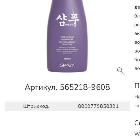
де
бл
ло
ак
во
во
бо
во
П
Артикул. 565218-9608
На
го
Штрихкод.
8809779858391
С
Wa