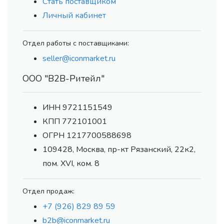
Стать поставщиком
Личный кабинет
Отдел работы с поставщиками:
seller@iconmarket.ru
ООО "В2В-Ритейл"
ИНН 9721151549
КПП 772101001
ОГРН 1217700588698
109428, Москва, пр-кт Рязанский, 22к2,
пом. XVI, ком. 8
Отдел продаж:
+7 (926) 829 89 59
b2b@iconmarket.ru