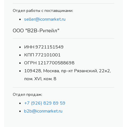
Отдел работы с поставщиками:
seller@iconmarket.ru
ООО "В2В-Ритейл"
ИНН 9721151549
КПП 772101001
ОГРН 1217700588698
109428, Москва, пр-кт Рязанский, 22к2,
пом. XVI, ком. 8
Отдел продаж:
+7 (926) 829 89 59
b2b@iconmarket.ru