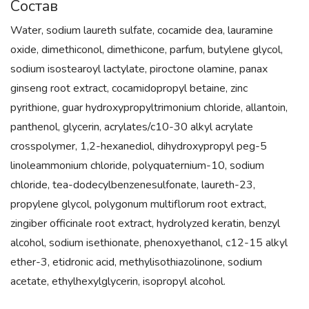
Состав
Water, sodium laureth sulfate, cocamide dea, lauramine
oxide, dimethiconol, dimethicone, parfum, butylene glycol,
sodium isostearoyl lactylate, piroctone olamine, panax
ginseng root extract, cocamidopropyl betaine, zinc
pyrithione, guar hydroxypropyltrimonium chloride, allantoin,
panthenol, glycerin, acrylates/c10-30 alkyl acrylate
crosspolymer, 1,2-hexanediol, dihydroxypropyl peg-5
linoleammonium chloride, polyquaternium-10, sodium
chloride, tea-dodecylbenzenesulfonate, laureth-23,
propylene glycol, polygonum multiflorum root extract,
zingiber officinale root extract, hydrolyzed keratin, benzyl
alcohol, sodium isethionate, phenoxyethanol, c12-15 alkyl
ether-3, etidronic acid, methylisothiazolinone, sodium
acetate, ethylhexylglycerin, isopropyl alcohol.