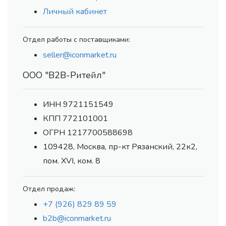
Личный кабинет
Отдел работы с поставщиками:
seller@iconmarket.ru
ООО "В2В-Ритейл"
ИНН 9721151549
КПП 772101001
ОГРН 1217700588698
109428, Москва, пр-кт Рязанский, 22к2,
пом. XVI, ком. 8
Отдел продаж:
+7 (926) 829 89 59
b2b@iconmarket.ru