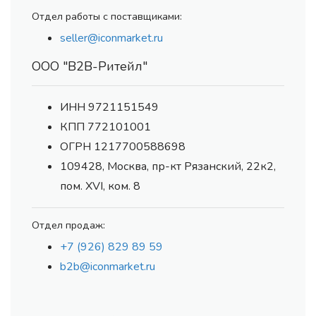
Отдел работы с поставщиками:
seller@iconmarket.ru
ООО "В2В-Ритейл"
ИНН 9721151549
КПП 772101001
ОГРН 1217700588698
109428, Москва, пр-кт Рязанский, 22к2,
пом. XVI, ком. 8
Отдел продаж:
+7 (926) 829 89 59
b2b@iconmarket.ru