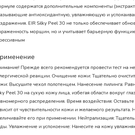
рмуле содержатся дополнительные компоненты (экстракты 
казывающие антиоксидантную, увлажняющую и успокаив
здражения. EIR Silky Peel 30 не только обеспечивает об
раженность морщин, но и учитывает барьерную функцию к
грессивным
рименение
имание! Прежде всего рекомендуется провести тест на не
лергической реакции. Очищение кожи: Тщательно очистит
жи: Высушите чехол полотенцем. Нанесение пилинга: Рав
lky Peel 30 на сухую кожу лица, избегая области вокруг гла
вномерного распределения. Время воздействия: Оставьте
висит от чувствительности кожи и желаемого результата.
еличивайте его при применении. Нейтрализация: Тщател
ды. Увлажнение и успокоение: Нанесите на кожу увлажн