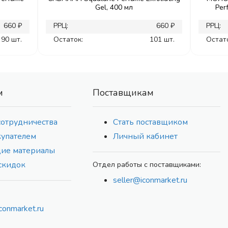
Gel, 400 мл
Per
660 ₽
РРЦ:
660 ₽
РРЦ:
90 шт.
Остаток:
101 шт.
Остат
м
Поставщикам
сотрудничества
Стать поставщиком
купателем
Личный кабинет
ие материалы
скидок
Отдел работы с поставщиками:
seller@iconmarket.ru
conmarket.ru