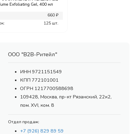
fume Exfoliating Gel, 400 мл
660 ₽
ок:
125 шт.
ООО "В2В-Ритейл"
ИНН 9721151549
КПП 772101001
ОГРН 1217700588698
109428, Москва, пр-кт Рязанский, 22к2,
пом. XVI, ком. 8
Отдел продаж:
+7 (926) 829 89 59