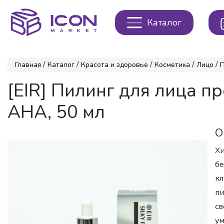
Каталог
/
/
/
/
/
Главная
Каталог
Красота и здоровье
Косметика
Лицо
П
[EIR] Пилинг для лица 
AHA, 50 мл
О
Хи
бе
кл
пи
св
ум