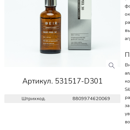
фо
о
ра
вы
а
П
Вн
ал
Артикул. 531517-D301
ко
Si
ра
Штрихкод.
8809974620069
за
ув
во