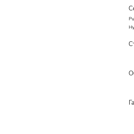
С
Pu
Hy
С
О
Г