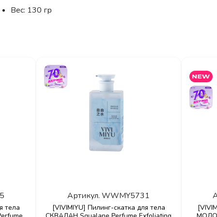
Вес: 130 гр
5
Артикул.
WWMY5731
А
я тела
[VIVIMIYU] Пилинг-скатка для тела
[VIVI
erfume
СКВАЛАН Squalane Perfume Exfoliating
МОЛОЧ