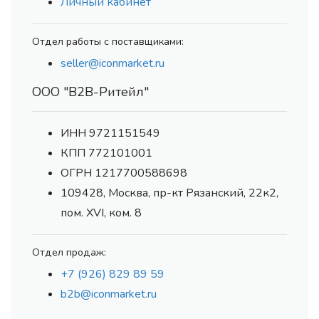
Личный кабинет
Отдел работы с поставщиками:
seller@iconmarket.ru
ООО "В2В-Ритейл"
ИНН 9721151549
КПП 772101001
ОГРН 1217700588698
109428, Москва, пр-кт Рязанский, 22к2,
пом. XVI, ком. 8
Отдел продаж:
+7 (926) 829 89 59
b2b@iconmarket.ru