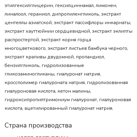
этилгексилглицерин, гексилциннамал, лимонен,
линалоол, гераниол, дипропиленгликоль, экстракт
центеллы азиатской, экстракт пассифлоры инкарнаты,
экстракт хауттюйнии сердцевидной, экстракт эклипты
распростертой, экстракт корня горца
многоцветкового, экстракт листьев бамбука черного,
экстракт крапивы двудомной, пропандиол,
бензилгликоль, гидролизованные
гликозаминогликаны, гиалуронат натрия,
кроссполимер гиалуроната натрия, гидролизованная
гиалуроновая кислота, кетон малины,
гидроксипропилтримониум гиалуронат, гиалуроновая
кислота, ацетилированный гиалуронат натрия.
Страна производства