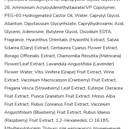
26, Ammonium Acryloyldimethyltaurate/VP Copolymer,
PEG-60 Hydrogenated Castor Oil, Water, Caprylyl Glycol,
Allantoin, Dipotassium Glycyrrhizate, Caprylhydroxamic Acid,
Glycerin, Adenosine, Butylene Glycol, Disodium EDTA,
Fragrance, Hyacinthus Orientalis (Hyacinth) Extract, Salvia
Sclarea (Clary) Extract, Centaurea Cyanus Flower Extract,
Borago Officinalis Extract, Chamomilla Recutita (Matricaria)
Flower/Leaf Extract, Lavandula Angustifolia (Lavender)
Flower Water, Vitis Vinifera (Grape) Fruit Extract, Wine
Extract, Vaccinium Macrocarpon (Cranberry) Fruit Extract,
Fragaria Vesca (Strawberry) Leaf Extract, Euterpe Oleracea
Fruit Extract, Punica Granatum Fruit Extract, Morus Alba
Fruit Extract, Rubus Coreanus Fruit Extract, Vaccinium
Angustifolium (Blueberry) Fruit Extract, Rubus Idaeus
(Raspberry) Fruit Extract, 1,2-Hexanediol, CI 16185,
Ethylhexylglycerin. Только для наружного применения.