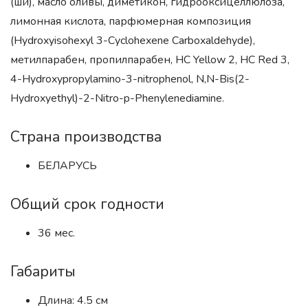
(ши), масло оливы, диметикон, гидрооксицеллюлоза,
лимонная кислота, парфюмерная композиция
(Hydroxyisohexyl 3-Cyclohexene Carboxaldehyde),
метилпарабен, пропилпарабен, HC Yellow 2, HC Red 3,
4-Hydroxypropylamino-3-nitrophenol, N,N-Bis(2-
Hydroxyethyl)-2-Nitro-p-Phenylenediamine.
Страна производства
БЕЛАРУСЬ
Общий срок годности
36 мес.
Габариты
Длина: 4.5 см