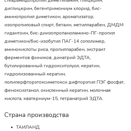
стеарамидопропил диметиламин, глицерин,
диглицерин, бегентримониум хлорид, бис-
аминопропил диметикон, ароматизатор,
изопропиловый спирт, бетаин, метилпарабен, ДМДМ
гидантоин, бис-диизопропаноламино-ПГ-пропил
диметикон/бис-изобутил ПАГ-14 сополимер,
аминокислоты риса, пропилпарабен, экстракт
ферментов фиников, динатрий ЭДТА,
бутилированный гидрокситолуол, кератин,
гидролизованный кератин,
полиперфторэтоксиметокси дифторэтил ПЭГ фосфат,
феноксиэтанол, окисленный кератин, молочная
кислота, кватерниум-15, тетранатрий ЭДТА.
Страна производства
ТАИЛАНД