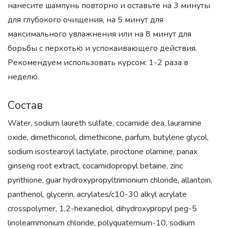
нанесите шампунь повторно и оставьте на 3 минуты
для глубокого очищения, на 5 минут для
максимального увлажнения или на 8 минут для
борьбы с перхотью и успокаивающего действия.
Рекомендуем использовать курсом: 1-2 раза в
неделю.
Состав
Water, sodium laureth sulfate, cocamide dea, lauramine
oxide, dimethiconol, dimethicone, parfum, butylene glycol,
sodium isostearoyl lactylate, piroctone olamine, panax
ginseng root extract, cocamidopropyl betaine, zinc
pyrithione, guar hydroxypropyltrimonium chloride, allantoin,
panthenol, glycerin, acrylates/c10-30 alkyl acrylate
crosspolymer, 1,2-hexanediol, dihydroxypropyl peg-5
linoleammonium chloride, polyquaternium-10, sodium