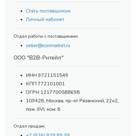
Стать поставщиком
Личный кабинет
Отдел работы с поставщиками:
seller@iconmarket.ru
ООО "В2В-Ритейл"
ИНН 9721151549
КПП 772101001
ОГРН 1217700588698
109428, Москва, пр-кт Рязанский, 22к2,
пом. XVI, ком. 8
Отдел продаж:
+7 (926) 829 89 59