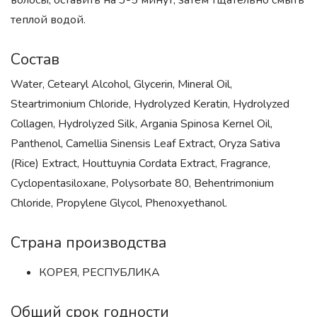
волосы, оставить на 3-5 минут, затем тщательно смыть
теплой водой.
Состав
Water, Cetearyl Alcohol, Glycerin, Mineral Oil,
Steartrimonium Chloride, Hydrolyzed Keratin, Hydrolyzed
Collagen, Hydrolyzed Silk, Argania Spinosa Kernel Oil,
Panthenol, Camellia Sinensis Leaf Extract, Oryza Sativa
(Rice) Extract, Houttuynia Cordata Extract, Fragrance,
Cyclopentasiloxane, Polysorbate 80, Behentrimonium
Chloride, Propylene Glycol, Phenoxyethanol.
Страна производства
КОРЕЯ, РЕСПУБЛИКА
Общий срок годности