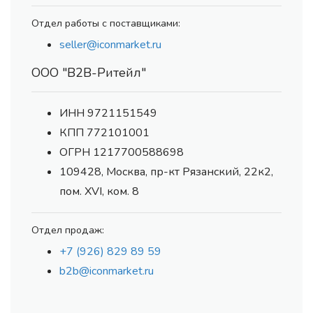
Отдел работы с поставщиками:
seller@iconmarket.ru
ООО "В2В-Ритейл"
ИНН 9721151549
КПП 772101001
ОГРН 1217700588698
109428, Москва, пр-кт Рязанский, 22к2,
пом. XVI, ком. 8
Отдел продаж:
+7 (926) 829 89 59
b2b@iconmarket.ru