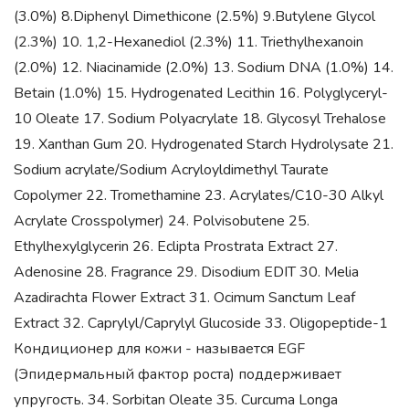
(3.0%) 8.Diphenyl Dimethicone (2.5%) 9.Butylene Glycol
(2.3%) 10. 1,2-Hexanediol (2.3%) 11. Triethylhexanoin
(2.0%) 12. Niacinamide (2.0%) 13. Sodium DNA (1.0%) 14.
Betain (1.0%) 15. Hydrogenated Lecithin 16. Polyglyceryl-
10 Oleate 17. Sodium Polyacrylate 18. Glycosyl Trehalose
19. Xanthan Gum 20. Hydrogenated Starch Hydrolysate 21.
Sodium acrylate/Sodium Acryloyldimethyl Taurate
Copolymer 22. Tromethamine 23. Acrylates/C10-30 Alkyl
Acrylate Crosspolymer) 24. Polvisobutene 25.
Ethylhexylglycerin 26. Eclipta Prostrata Extract 27.
Adenosine 28. Fragrance 29. Disodium EDIT 30. Melia
Azadirachta Flower Extract 31. Ocimum Sanctum Leaf
Extract 32. Caprylyl/Caprylyl Glucoside 33. Oligopeptide-1
Кондиционер для кожи - называется EGF
(Эпидермальный фактор роста) поддерживает
упругость. 34. Sorbitan Oleate 35. Curcuma Longa