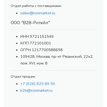
Отдел работы с поставщиками:
seller@iconmarket.ru
ООО "В2В-Ритейл"
ИНН 9721151549
КПП 772101001
ОГРН 1217700588698
109428, Москва, пр-кт Рязанский, 22к2,
пом. XVI, ком. 8
Отдел продаж:
+7 (926) 829 89 59
b2b@iconmarket.ru