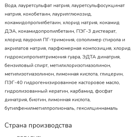
Вода, лауретсульфат натрия, лауретсульфосукцинат
натрия, кокобетаин, лаурилглюкозид,
кокамидопропилбетаин, хлорид натрия, кокамид
ДЭА, кокамидопропилбетаин, ПЭГ-3 дистеарат,
хлорид лауроил ПГ-тримония, сополимер стирола и
акрилатов натрия, парфюмерная композиция, хлорид
гидроксипропилтримония гуара, ЭДТА динатрия,
бензиловый спирт, метилхлоризотиазолинон,
метилизотиазолинон, лимонная кислота, глицерин,
ПЭГ-40 гидрогенизированное касторовое масло,
гидролизованный кератин, карбамид, фосфат
динатрия, биотин, лимонная кислота,
бутилфенилметилпропиональ, гексилциннамаль
Страна производства