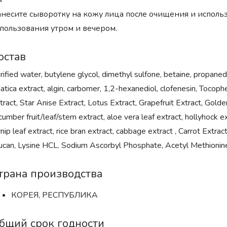
несите сыворотку на кожу лица после очищения и исполь
пользования утром и вечером.
остав
rified water, butylene glycol, dimethyl sulfone, betaine, propaned
iatica extract, algin, carbomer, 1,2-hexanediol, clofenesin, To
tract, Star Anise Extract, Lotus Extract, Grapefruit Extract, Golde
cumber fruit/leaf/stem extract, aloe vera leaf extract, hollyhock e
rnip leaf extract, rice bran extract, cabbage extract , Carrot Extr
ucan, Lysine HCL. Sodium Ascorbyl Phosphate, Acetyl Methionine
трана производства
КОРЕЯ, РЕСПУБЛИКА
бщий срок годности