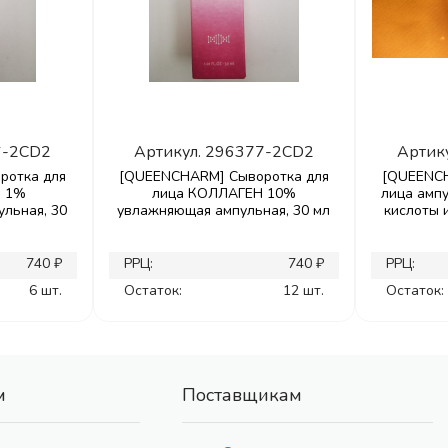
6-2CD2
Артикул.
296377-2CD2
Артик
ротка для
[QUEENCHARM] Сыворотка для
[QUEENCH
Ы 1%
лица КОЛЛАГЕН 10%
лица амп
льная, 30
увлажняющая ампульная, 30 мл
кислоты 
740 ₽
РРЦ:
740 ₽
РРЦ:
6 шт.
Остаток:
12 шт.
Остаток:
м
Поставщикам