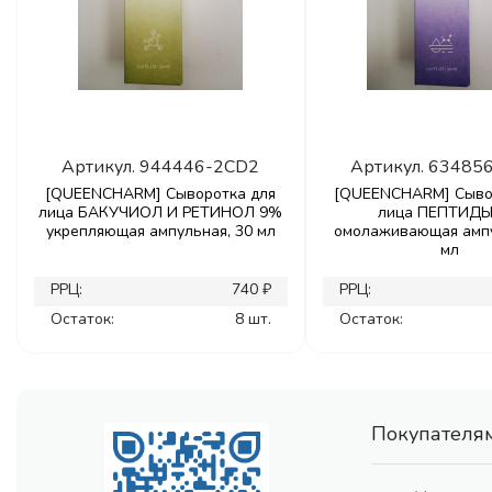
Артикул.
944446-2CD2
Артикул.
63485
[QUEENCHARM] Сыворотка для
[QUEENCHARM] Сыво
лица БАКУЧИОЛ И РЕТИНОЛ 9%
лица ПЕПТИД
укрепляющая ампульная, 30 мл
омолаживающая ампу
мл
РРЦ:
740 ₽
РРЦ:
Остаток:
8 шт.
Остаток:
Покупателя