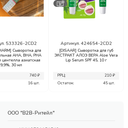
ул.
533326-2CD2
Артикул.
424654-2CD2
ARM] Сыворотка для
[DISAAR] Сыворотка для губ
ульная AHA, BHA, PHA
ЭКСТРАКТ АЛОЭ ВЕРА Aloe Vera
и центелла азиатская
Lip Serum SPF 45, 10 г
9,9%, 30 мл
740 ₽
РРЦ:
210 ₽
16 шт.
Остаток:
45 шт.
ООО "В2В-Ритейл"