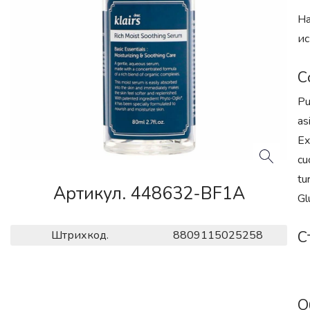
На
ис
С
Pu
as
Ex
cu
tu
Артикул. 448632-BF1A
Gl
С
Штрихкод.
8809115025258
О