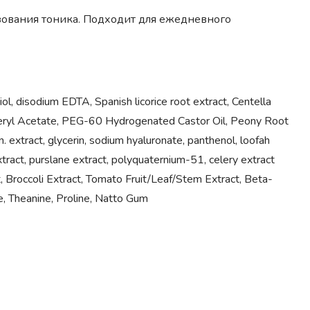
зования тоника. Подходит для ежедневного
iol, disodium EDTA, Spanish licorice root extract, Centella
copheryl Acetate, PEG-60 Hydrogenated Castor Oil, Peony Root
n. extract, glycerin, sodium hyaluronate, panthenol, loofah
xtract, purslane extract, polyquaternium-51, celery extract
act, Broccoli Extract, Tomato Fruit/Leaf/Stem Extract, Beta-
, Theanine, Proline, Natto Gum