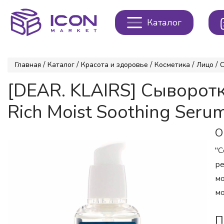
Каталог
/
/
/
/
/
Главная
Каталог
Красота и здоровье
Косметика
Лицо
[DEAR. KLAIRS] Сыворот
Rich Moist Soothing Seru
О
"С
ре
мо
мо
П