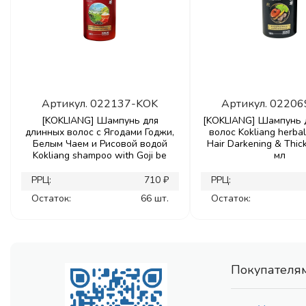
Артикул.
022137-KOK
Артикул.
02206
[KOKLIANG] Шампунь для
[KOKLIANG] Шампунь 
длинных волос с Ягодами Годжи,
волос Kokliang herb
Белым Чаем и Рисовой водой
Hair Darkening & Thic
Kokliang shampoo with Goji be
мл
РРЦ:
710 ₽
РРЦ:
Остаток:
66 шт.
Остаток:
Покупателя