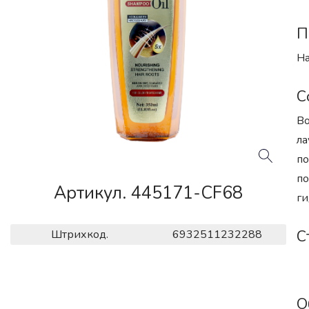
П
На
С
Во
ла
по
по
Артикул. 445171-CF68
ги
С
Штрихкод.
6932511232288
О