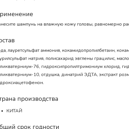
рименение
несите шампунь на влажную кожу головы, равномерно рас
остав
да, лауретсульфат аммония, кокамидопропилбетаин, кок
урилсульфат натрия, полисахарид эвглены грацилис, масло
ликватерниум-76, гидроксипропилтримониум хлорид, гид
ликватерниум-10, отдушка, динатрий ЭДТА, экстракт розм
дроксиацетофенон.
трана производства
КИТАЙ
бщий срок годности