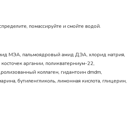
пределите, помассируйте и смойте водой.
амид МЭА, пальмоядровый амид ДЭА, хлорид натрия,
 косточек аргании, поликватерниум-22,
ролизованный коллаген, гидантоин dmdm,
арина, бутиленгликоль, лимонная кислота, глицерин,