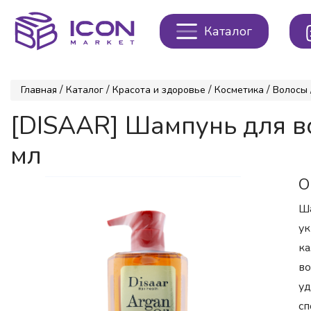
Каталог
/
/
/
/
Главная
Каталог
Красота и здоровье
Косметика
Волосы
[DISAAR] Шампунь для 
мл
О
Ша
ук
ка
во
уд
сп