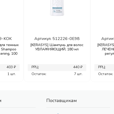
9-KOK
Артикул.
512226-0E98
Артик
для темных
[KERASYS] Шампунь для волос
[KERASYS
al Shampoo
УВЛАЖНЯЮЩИЙ, 180 мл
ЛЕЧЕН
kening, 100
регу
403 ₽
РРЦ:
440 ₽
РРЦ:
1 шт.
Остаток:
7 шт.
Остаток:
м
Поставщикам