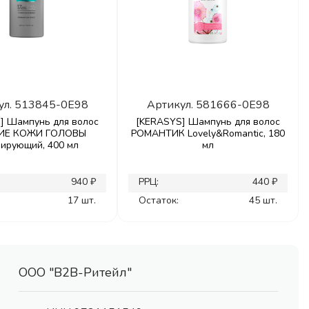
ул.
513845-0E98
Артикул.
581666-0E98
] Шампунь для волос
[KERASYS] Шампунь для волос
ИЕ КОЖИ ГОЛОВЫ
РОМАНТИК Lovely&Romantic, 180
лирующий, 400 мл
мл
940 ₽
РРЦ:
440 ₽
17 шт.
Остаток:
45 шт.
ООО "В2В-Ритейл"