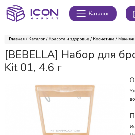
Каталог
/
/
/
/
Главная
Каталог
Красота и здоровье
Косметика
Макияж
[BEBELLA] Набор для б
Kit 01, 4.6 г
О
Уд
во
П
Ис