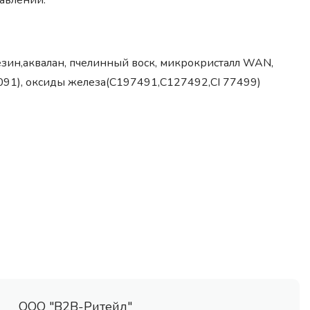
авлении.
езин,аквалан, пчелинный воск, микрокристалл WAN,
091), оксиды железа(С197491,С127492,СI 77499)
ООО "В2В-Ритейл"