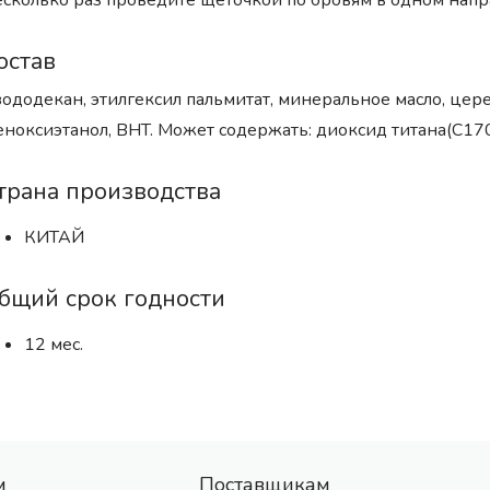
сколько раз проведите щёточкой по бровям в одном напр
остав
ододекан, этилгексил пальмитат, минеральное масло, цер
ноксиэтанол, BHT. Может содержать: диоксид титана(С17
трана производства
КИТАЙ
бщий срок годности
12 мес.
м
Поставщикам