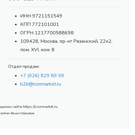
ИНН 9721151549
КПП 772101001
ОГРН 1217700588698
109428, Москва, пр-кт Рязанский, 22к2,
пом. XVI, ком. 8
Отдел продаж:
+7 (926) 829 89 59
b2b@iconmarket.ru
нии сайта https://iconmarket.ru
тройках Вашего браузера.