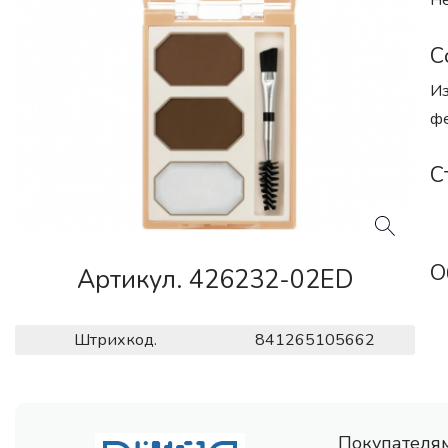
Не
С
Из
фе
С
О
Артикул. 426232-02ED
Штрихкод.
841265105662
Покупателя