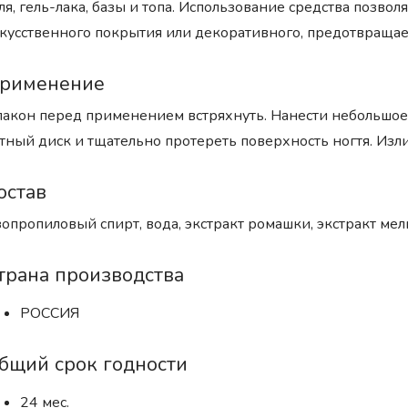
ля, гель-лака, базы и топа. Использование средства позво
кусственного покрытия или декоративного, предотвращает
рименение
акон перед применением встряхнуть. Нанести небольшое 
тный диск и тщательно протереть поверхность ногтя. Изл
остав
опропиловый спирт, вода, экстракт ромашки, экстракт ме
трана производства
РОССИЯ
бщий срок годности
24 мес.