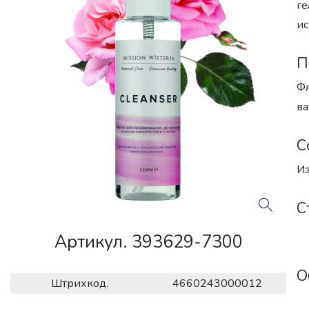
ге
ис
П
Фл
ва
С
Из
С
Артикул. 393629-7300
О
Штрихкод.
4660243000012