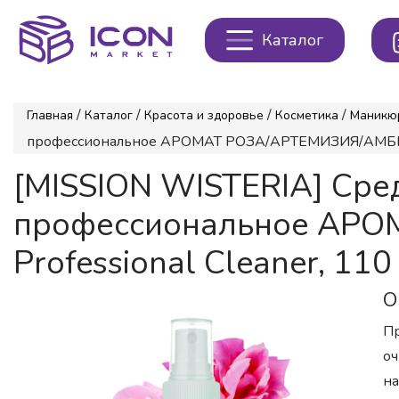
Каталог
/
/
/
/
Главная
Каталог
Красота и здоровье
Косметика
Маникю
профессиональное АРОМАТ РОЗА/АРТЕМИЗИЯ/АМБРА Miss
[MISSION WISTERIA] Сре
профессиональное АРОМ
Professional Cleaner, 110
О
Пр
оч
на