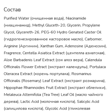
Состав
Purified Water (очищенная вода), Niacinamide
(ниацинамид), Methyl Gluceth-20, Glycerin, Propylene
Glycol, Glycereth-26, PEG-60 Hydro Genated Caster Oil
(гидрогенезированное касторовое масло), Carbomer,
Arginine (Аргинин), Xanthan Gum, Adenosine (Аденозин),
Fragrence, Centella Asiatica Extract (центелла азиатская),
Aloe Barbadenis Leaf Extract (сок алоэ вера), Calendula
Officinalis Flower Extract (экстракт календулы), Portulaca
Oleracea Extract (корень портулака), Rosmarinus
Officinalis (Rosemary) Leaf Extract (экстракт розмарина),
Hippophae Rhamnoides Fruit Extract (экстракт облепихи),
Melaleuca Alternifolia (Tea Tree) Leaf Oil (масло чайного
дерева), Lactic Acid (молочная кислота), Salicylic Acid
(салицилова кислота), Glycolic Acid (гликолевая