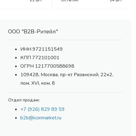
ООО "В2В-Ритейл"
ИНН 9721151549
КПП 772101001
ОГРН 1217700588698
109428, Москва, пр-кт Рязанский, 22к2,
пом. XVI, ком. 8
Отдел продаж:
+7 (926) 829 89 59
b2b@iconmarket.ru