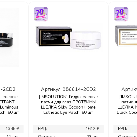
1-2CD2
Артикул.
986614-2CD2
Артик
огелевые
[JMSOLUTION] Гидрогелевые
[JMSOLU
КСТРАКТ
патчи для глаз ПРОТЕИНЫ
патчи 
Luminous
ШЕЛКА Silky Cocoon Home
ШЕЛКА И
tch, 60 шт
Esthetic Eye Patch, 60 шт
Black Coc
1386 ₽
РРЦ:
1612 ₽
РРЦ:
11 шт.
Остаток:
23 шт.
Остаток: