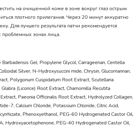
местить на очищенной коже в зоне вокруг глаз острым
ься плотного прилегания. Через 20 минут аккуратно
еку. Для лучшего результата патчи рекомендуется
х проблемных зонах лица.
oe Barbadensis Gel, Propylene Glycol, Carrageenan, Centella
olloidal Silver, N-Hydroxysuccini mide, Chrysin, Glucomannan,
tract, Polygonum Cuspidatum Root Extract, Scutellaria
a Glabra (Licorice) Root Extract, Chamomilla Recutita
 Extract, Paeonia Officinalis Root Extract, Hydrolyzed Collagen,
de-7, Calcium Chloride, Potassium Chloride, Citric Acid,
ycyrrhizate, Phenoxyethanol, PEG-60 Hydrogenated Castor Oil,
DTA, Hydroxyacetophenone, PEG-40 Hydrogenated Castor Oil,