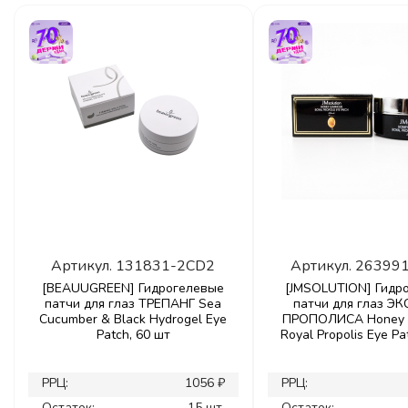
Артикул.
131831-2CD2
Артикул.
26399
[BEAUUGREEN] Гидрогелевые
[JMSOLUTION] Гидр
патчи для глаз ТРЕПАНГ Sea
патчи для глаз Э
Cucumber & Black Hydrogel Eye
ПРОПОЛИСА Honey 
Patch, 60 шт
Royal Propolis Eye Pa
РРЦ:
1056 ₽
РРЦ:
Остаток:
15 шт.
Остаток: