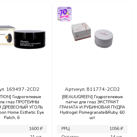
ул.
169497-2CD2
Артикул.
811774-2CD2
TION] Гидрогелевые
[BEAUUGREEN] Гидрогелевые
для глаз ПРОТЕИНЫ
патчи для глаз ЭКСТРАКТ
 ДРЕВЕСНЫЙ УГОЛЬ
ГРАНАТА И РУБИНОВАЯ ПУДРА
oon Home Esthetic Eye
Hydrogel Pomegranate&Ruby, 60
Patch, 6
шт
1600 ₽
РРЦ:
1056 ₽
21 шт.
Остаток:
14 шт.