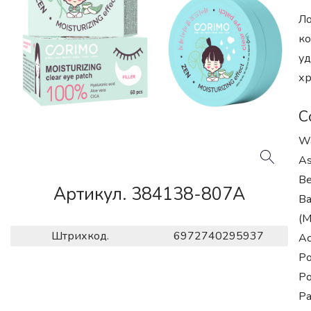
Ло
ко
уд
хр
С
Wa
As
Be
Артикул. 384138-807A
Ba
(M
Штрихкод.
6972740295937
Ac
Po
Po
Pa