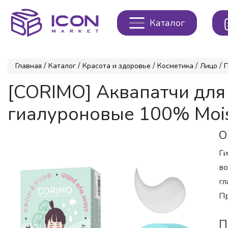
Каталог
/
/
/
/
/
Главная
Каталог
Красота и здоровье
Косметика
Лицо
[CORIMO] Аквапатчи дл
гиалуроновые 100% Moist
О
Ги
во
гл
Пр
П