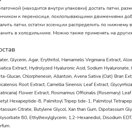
паточкой (находится внутри упаковки) достать патчи, раз
нчиком к переносице, похлопывающими движениями добит
алить патчи, остатки эссенции распределить по нижнему в
анить в холодильнике. Можно также применять на други
остав
ter, Glycerin, Agar, Erythritol, Hamamelis Virginiana Extract, Al
iatica Extract, Hydrolyzed Hyaluronic Acid, Sodium Hyaluronate, C
ta-Glucan, Chlorphenesin, Allantoin, Avena Sativa (Oat) Bran Ex
icalensis Root Extract, Camellia Sinensis Leaf Extract, Glycyrrhiz
atricaria) Flower Extract, Rosmarinus Officinalis (Rosemary) Leaf
etyl Hexapeptide-8, Palmitoyl Tripep tide-1, Palmitoyl Tetrapepti
tassium Citrate, Butylene Glycol, Xan than Gum, Dipotassium Gl
lysorbate 80, Ethylhexylglycerin, 1,2-Hexanediol, Disodium E
rfum.