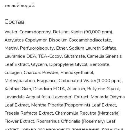
теплой водой.
Состав
Water, Cocamidopropyl Betaine, Kaolin (90,000 ppm),
Acrylates Copolymer, Disodium Cocoamphodiacetate,
Methyl Perfluoroisobutyl Ether, Sodium Laureth Sulfate,
Lauramide DEA, TEA-Cocoyl Glutamate, Camellia Sinensis
Leaf Extract, Glycerin, Dipropylene Glycol, Bentonite,
Collagen, Charcoal Powder, Phenoxyethanol,
Methylparaben, Fragrance, Carbonated Water(1,000 ppm),
Xanthan Gum, Disodium EDTA, Allantoin, Butylene Glycol,
Lavandula Angustifolia (Lavender) Extract, Monarda Didyma
Leaf Extract, Mentha Piperita(Peppermint) Leaf Extract,
Freesia Refracta Extract, Chamomilla Recutita (Matricaria)
Flower Extract, Rosmarinus Officinalis (Rosemary) Leaf
Extract. Только для наружного применения. Хранить в