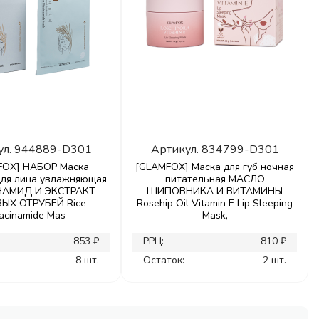
ул.
944889-D301
Артикул.
834799-D301
FOX] НАБОР Маска
[GLAMFOX] Маска для губ ночная
для лица увлажняющая
питательная МАСЛО
АМИД И ЭКСТРАКТ
ШИПОВНИКА И ВИТАМИНЫ
ЫХ ОТРУБЕЙ Rice
Rosehip Oil Vitamin E Lip Sleeping
acinamide Mas
Mask,
853 ₽
РРЦ:
810 ₽
8 шт.
Остаток:
2 шт.