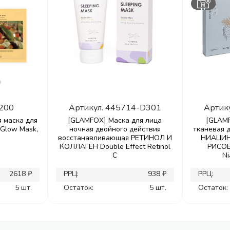
200
Артикул.
445714-D301
Артик
я маска для
[GLAMFOX] Маска для лица
[GLAM
Glow Mask,
ночная двойного действия
тканевая 
восстанавливающая РЕТИНОЛ И
НИАЦИН
КОЛЛАГЕН Double Effect Retinol
РИСОВ
C
Ni
2618 ₽
РРЦ:
938 ₽
РРЦ:
5 шт.
Остаток:
5 шт.
Остаток: