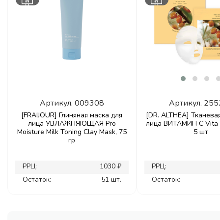
Артикул.
009308
Артикул.
255
[FRAIJOUR] Глиняная маска для
[DR. ALTHEA] Тканева
лица УВЛАЖНЯЮЩАЯ Pro
лица ВИТАМИН С Vita 
Moisture Milk Toning Clay Mask, 75
5 шт
гр
РРЦ:
1030 ₽
РРЦ:
Остаток:
51 шт.
Остаток: