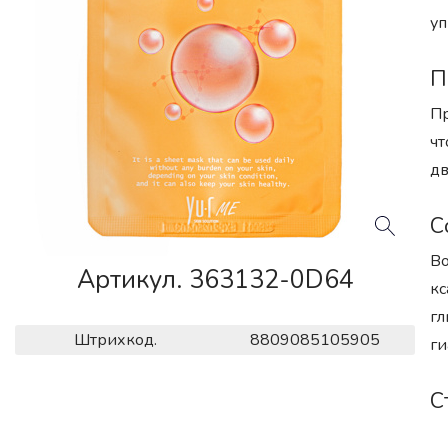
уп
П
Пр
чт
дв
С
Во
Артикул. 363132-0D64
кс
гл
Штрихкод.
8809085105905
ги
С