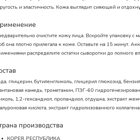
ругость и эластичность. Кожа выглядит сияющей и отдохн
рименение
едварительно очистите кожу лица. Вскройте упаковку с ма
об она плотно прилегала к коже. Оставьте на 15 минут. А
ижениями распределите остатки сыворотки до полного в
остав
да, глицерин, бутиленгликоль, глицерил глюкозид, бензил
антановая камедь, трометамин, ПЭГ-60 гидрогенезирован
иколь, 1,2-гександиол, пропандиол, отдушка, экстракт жем
алуроновая кислота, экстракт гидролизованного коллагена
трана производства
КОРЕЯ, РЕСПУБЛИКА