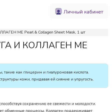
Личный кабинет
АГЕН ME Pearl & Collagen Sheet Mask, 1 шт
ЧУГА И КОЛЛАГЕН ME
 такие как глицерин и гиалуроновая кислота.
труктуры кожи, придавая ей сияние и упругость.
 способствуя сохранению ее свежести и молодости.
рует обменные процессы. Коллаген поддерживает