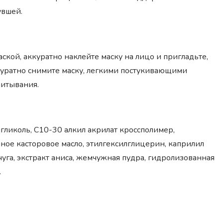
увшей.
ской, аккуратно наклейте маску на лицо и пригладьте,
ккуратно снимите маску, легкими постукивающими
питывания.
гликоль, С10-30 алкил акрилат кроссполимер,
ное касторовое масло, этилгексилглицерин, каприлил
чуга, экстракт аниса, жемчужная пудра, гидролизованная
.