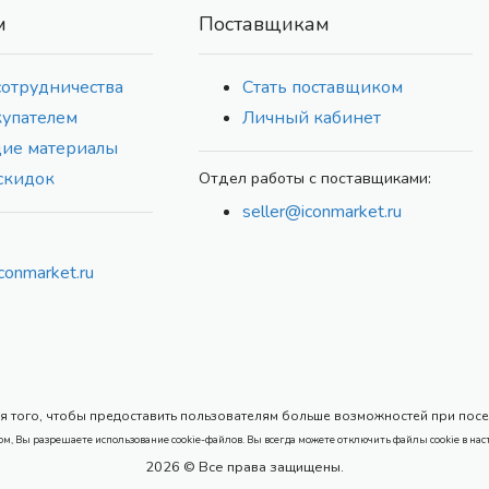
м
Поставщикам
сотрудничества
Стать поставщиком
купателем
Личный кабинет
ие материалы
скидок
Отдел работы с поставщиками:
seller@iconmarket.ru
conmarket.ru
 того, чтобы предоставить пользователям больше возможностей при посеще
ом, Вы разрешаете использование cookie-файлов. Вы всегда можете отключить файлы cookie в нас
2026 © Все права защищены.