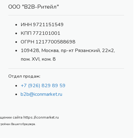
ООО "В2В-Ритейл"
ИНН 9721151549
КПП 772101001
ОГРН 1217700588698
109428, Москва, пр-кт Рязанский, 22к2,
пом. XVI, ком. 8
Отдел продаж:
+7 (926) 829 89 59
b2b@iconmarket.ru
нии сайта https://iconmarket.ru
тройках Вашего браузера.