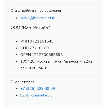
Отдел работы с поставщиками:
seller@iconmarket.ru
ООО "В2В-Ритейл"
ИНН 9721151549
КПП 772101001
ОГРН 1217700588698
109428, Москва, пр-кт Рязанский, 22к2,
пом. XVI, ком. 8
Отдел продаж:
+7 (926) 829 89 59
b2b@iconmarket.ru