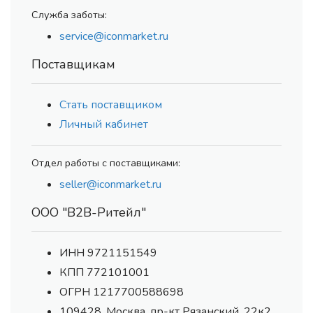
Служба заботы:
service@iconmarket.ru
Поставщикам
Стать поставщиком
Личный кабинет
Отдел работы с поставщиками:
seller@iconmarket.ru
ООО "В2В-Ритейл"
ИНН 9721151549
КПП 772101001
ОГРН 1217700588698
109428, Москва, пр-кт Рязанский, 22к2,