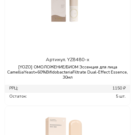
Артикул.
YZ8480-x
[YOZO] ОМОЛОЖЕНИЕ/БИОМ Эссенция для лица
CamelliaYeast+60%BifidobacteriaFiltrate Dual-Effect Essence,
30мл
РРЦ:
1150 ₽
Остаток:
5 шт.