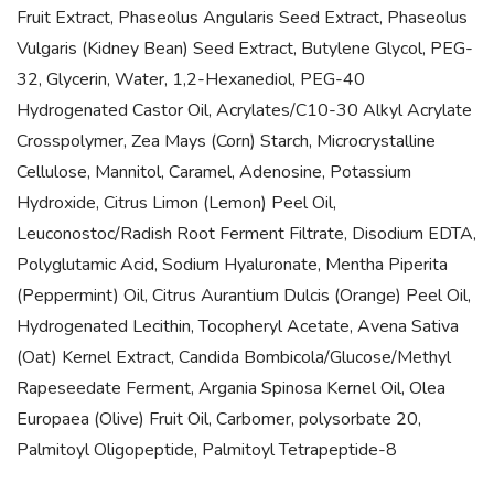
Fruit Extract, Phaseolus Angularis Seed Extract, Phaseolus
Vulgaris (Kidney Bean) Seed Extract, Butylene Glycol, PEG-
32, Glycerin, Water, 1,2-Hexanediol, PEG-40
Hydrogenated Castor Oil, Acrylates/C10-30 Alkyl Acrylate
Crosspolymer, Zea Mays (Corn) Starch, Microcrystalline
Cellulose, Mannitol, Caramel, Adenosine, Potassium
Hydroxide, Citrus Limon (Lemon) Peel Oil,
Leuconostoc/Radish Root Ferment Filtrate, Disodium EDTA,
Polyglutamic Acid, Sodium Hyaluronate, Mentha Piperita
(Peppermint) Oil, Citrus Aurantium Dulcis (Orange) Peel Oil,
Hydrogenated Lecithin, Tocopheryl Acetate, Avena Sativa
(Oat) Kernel Extract, Candida Bombicola/Glucose/Methyl
Rapeseedate Ferment, Argania Spinosa Kernel Oil, Olea
Europaea (Olive) Fruit Oil, Carbomer, polysorbate 20,
Palmitoyl Oligopeptide, Palmitoyl Tetrapeptide-8