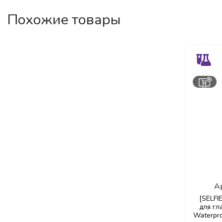
Похожие товары
А
[SELFI
для г
Waterpro