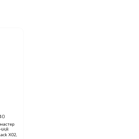
40
омастер
РНАЯ
lack X02,