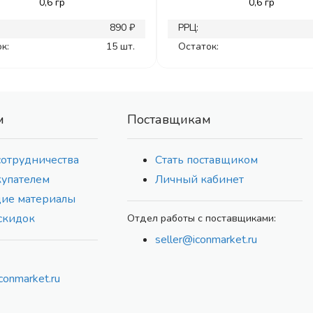
0,6 гр
0,6 гр
890 ₽
РРЦ:
к:
15 шт.
Остаток:
м
Поставщикам
сотрудничества
Стать поставщиком
купателем
Личный кабинет
ие материалы
скидок
Отдел работы с поставщиками:
seller@iconmarket.ru
conmarket.ru