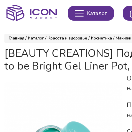
Каталог
/
/
/
/
Главная
Каталог
Красота и здоровье
Косметика
Макияж
[BEAUTY CREATIONS] По
to be Bright Gel Liner Pot,
О
На
П
На