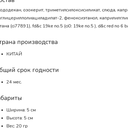
остав
ододекан, озокерит, триметилсилоксисиликат, слюда, кап
глицерилполиациладипат-2, феноксиэтанол, каприлилгли
тана (ci77891), fd&c 19ke no.5 (ci0: 19ke no.5 ), d&c red no 6 b
трана производства
КИТАЙ
бщий срок годности
24 мес.
абариты
Ширина: 5 см
Высота: 5 см
Вес: 20 гр