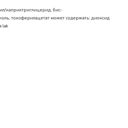
рил/каприктриглицерид, бис-
коль, токоферилацетат может содержать: диоксид
a lak