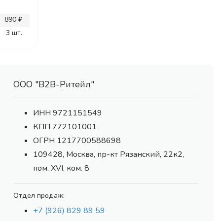
890 ₽
3 шт.
ООО "В2В-Ритейл"
ИНН 9721151549
КПП 772101001
ОГРН 1217700588698
109428, Москва, пр-кт Рязанский, 22к2,
пом. XVI, ком. 8
Отдел продаж:
+7 (926) 829 89 59