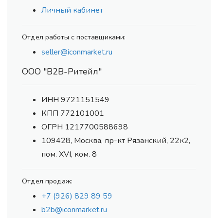
Личный кабинет
Отдел работы с поставщиками:
seller@iconmarket.ru
ООО "В2В-Ритейл"
ИНН 9721151549
КПП 772101001
ОГРН 1217700588698
109428, Москва, пр-кт Рязанский, 22к2,
пом. XVI, ком. 8
Отдел продаж:
+7 (926) 829 89 59
b2b@iconmarket.ru