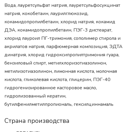
Вода, лауретсульфат натрия, лауретсульфосукцинат
натрия, кокобетаин, лаурилглюкозид,
кокамидопропилбетаин, хлорид натрия, кокамид
ДЭА, кокамидопропилбетаин, ПЭГ-3 дистеарат,
хлорид лауроил ПГ-тримония, сополимер стирола и
акрилатов натрия, парфюмерная композиция, ЭДТА
динатрия, хлорид гидроксипропилтримония гуара,
бензиловый спирт, метилхлоризотиазолинон,
метилизотиазолинон, лимонная кислота, молочная
кислота, гликолевая кислота, глицерин, ПЭГ-40
гидрогенизированное касторовое масло,
гидролизованный кератин,
бутилфенилметилпропиональ, гексилциннамаль
Страна производства