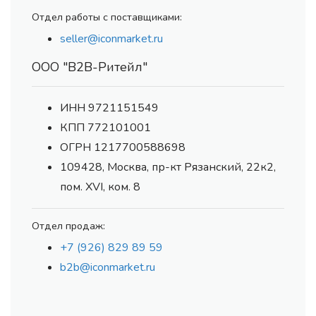
Отдел работы с поставщиками:
seller@iconmarket.ru
ООО "В2В-Ритейл"
ИНН 9721151549
КПП 772101001
ОГРН 1217700588698
109428, Москва, пр-кт Рязанский, 22к2,
пом. XVI, ком. 8
Отдел продаж:
+7 (926) 829 89 59
b2b@iconmarket.ru