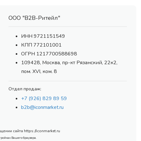
ООО "В2В-Ритейл"
ИНН 9721151549
КПП 772101001
ОГРН 1217700588698
109428, Москва, пр-кт Рязанский, 22к2,
пом. XVI, ком. 8
Отдел продаж:
+7 (926) 829 89 59
b2b@iconmarket.ru
нии сайта https://iconmarket.ru
тройках Вашего браузера.