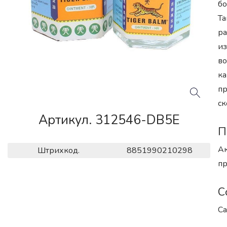
бо
Та
ра
из
во
ка
пр
ск
Артикул. 312546-DB5E
П
Ак
Штрихкод.
8851990210298
пр
С
Ca