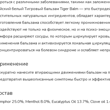
роться с различными заболеваниями, такими как заложенно
йский белый Тигровый бальзам Tiger Balm — это быстрод
стительных натуральных ингредиентов, обладает характ
готовления бальзама способствует легкому проникновени
здействуют не только на физическое, но и на психо-эмоц
мфора расширяют сосуды, по которым циркулирует кровь
именения бальзама и активизируется локальная циркуляци
онцентрироваться на болевом синдроме и ослабляет неп
рименение
куратно нанесите втирающими движениями бальзам на по
едотвратил вышеописанные симптомы быстро и эффекти
остав
mphor 25.0%, Menthol 8.0%, Eucalyptus Oil 13.7%, Clove oil 