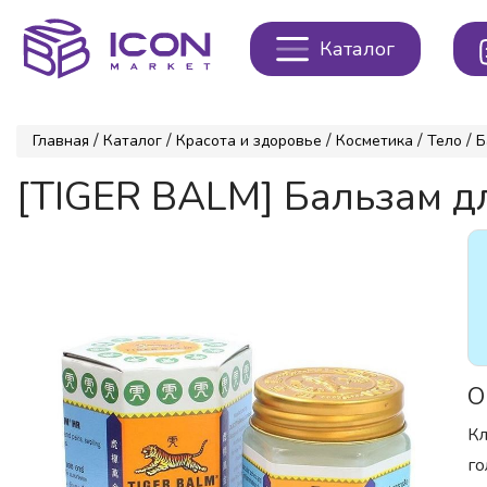
Каталог
/
/
/
/
/
Главная
Каталог
Красота и здоровье
Косметика
Тело
Б
[TIGER BALM] Бальзам д
О
Кл
го