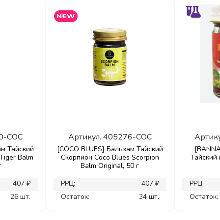
0-COC
Артикул.
405276-COC
Артик
м Тайский
[COCO BLUES] Бальзам Тайский
[BANNA
Tiger Balm
Скорпион Coco Blues Scorpion
Тайский 
г
Balm Original, 50 г
407 ₽
РРЦ:
407 ₽
РРЦ:
26 шт.
Остаток:
34 шт.
Остаток: