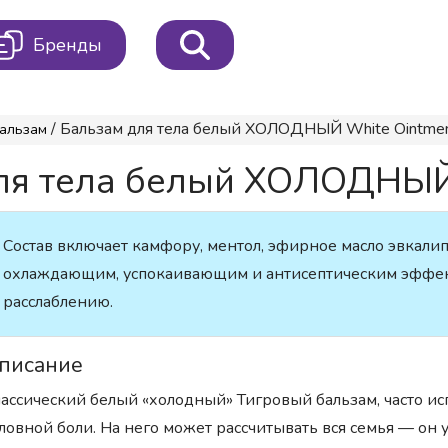
Бренды
/ Бальзам для тела белый ХОЛОДНЫЙ White Ointment
альзам
ля тела белый ХОЛОДНЫЙ W
Состав включает камфору, ментол, эфирное масло эвкали
охлаждающим, успокаивающим и антисептическим эффект
расслаблению.
писание
ассический белый «холодный» Тигровый бальзам, часто ис
ловной боли. На него может рассчитывать вся семья — он 