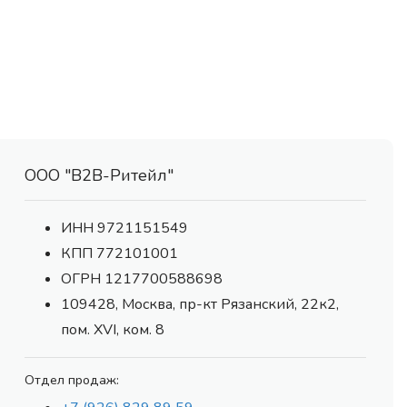
ООО "В2В-Ритейл"
ИНН 9721151549
КПП 772101001
ОГРН 1217700588698
109428, Москва, пр-кт Рязанский, 22к2,
пом. XVI, ком. 8
Отдел продаж: