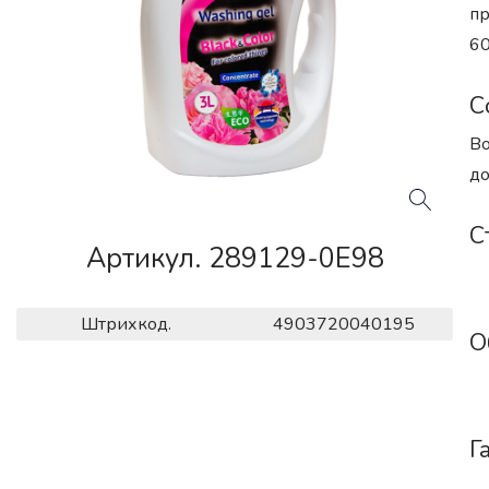
пр
60
С
Во
до
С
Артикул. 289129-0E98
Штрихкод.
4903720040195
О
Г