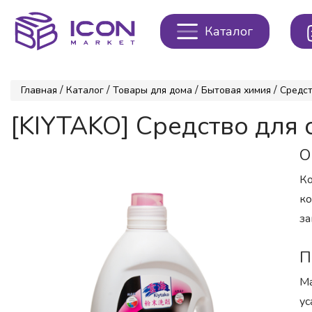
Каталог
/
/
/
/
Главная
Каталог
Товары для дома
Бытовая химия
Средст
[KIYTAKO] Средство для
О
Ко
ко
за
П
Ма
ус