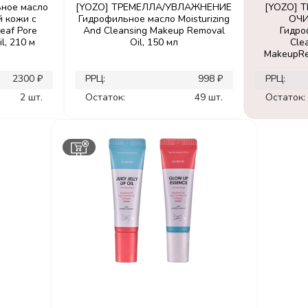
ьное масло
[YOZO] ТРЕМЕЛЛА/УВЛАЖНЕНИЕ
[YOZO] 
й кожи с
Гидрофильное масло Moisturizing
ОЧ
eaf Pore
And Cleansing Makeup Removal
Гидро
l, 210 м
Oil, 150 мл
Cle
MakeupRe
2300 ₽
РРЦ:
998 ₽
РРЦ:
2 шт.
Остаток:
49 шт.
Остаток: