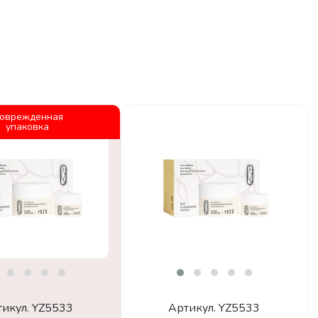
оврежденная
упаковка
тикул.
YZ5533
Артикул.
YZ5533