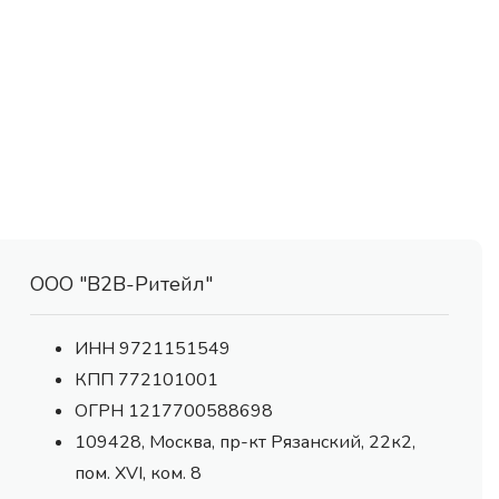
ООО "В2В-Ритейл"
ИНН 9721151549
КПП 772101001
ОГРН 1217700588698
109428, Москва, пр-кт Рязанский, 22к2,
пом. XVI, ком. 8