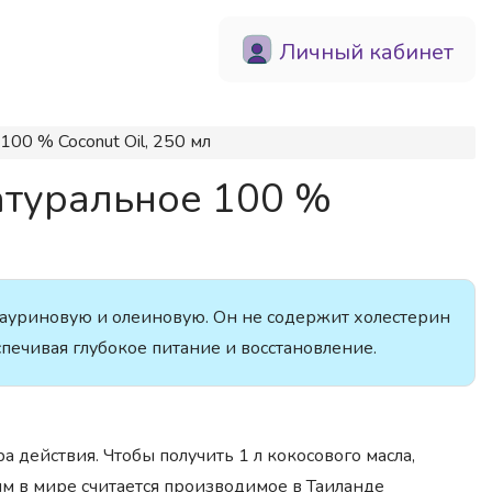
Личный кабинет
0 % Coconut Oil, 250 мл
туральное 100 %
ауриновую и олеиновую. Он не содержит холестерин
спечивая глубокое питание и восстановление.
а действия. Чтобы получить 1 л кокосового масла,
им в мире считается производимое в Таиланде