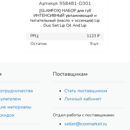
Артикул.
958481-D301
[GLAMFOX] НАБОР для губ
ИНТЕНСИВНЫЙ увлажняющий и
питательный (масло + эссенция) Lip
Duo Set Lip Oil And Lip
РРЦ:
1123 ₽
Остаток:
9 шт.
м
Поставщикам
сотрудничества
Стать поставщиком
купателем
Личный кабинет
ие материалы
скидок
Отдел работы с поставщиками:
seller@iconmarket.ru