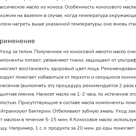
ассическое масло из кокоса. Особенность кокосового масла 
хожим на вазелин в случае, когда температура окружающе
слом нагреть выше указанной температуры, оно вновь ст
рименение
 Уход за телом. Полученное из кокосовой мякоти масло оч
мпоненты питают, увлажняют ткани, защищают от ультра
могают восстановить здоровый цвет лица. Рекомендовано 
одукт помогает избавиться от перхоти и секущихся кончик
несения (выполнять эту процедуру рекомендуется 2 раза 
щитная пленка. Наносят масло на 1-2 часа, по истечение 
лостью. Присутствующие в составе масла компоненты помо
йтрализуют бактерии. Отбеливают зубную эмаль. Уход закл
т маслом в течение 5-15 мин; 4.Кокосовое масло использу
щу. Например, 1 с. л. продукта за 20 мин. до еды помогае