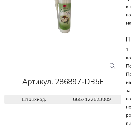
кл
по
ма
П
1.
ко
По
Пр
Артикул. 286897-DB5E
на
за
по
Штрихкод.
8857122523809
не
ро
пи