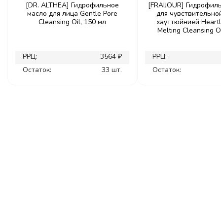
[DR. ALTHEA] Гидрофильное
[FRAIJOUR] Гидрофил
масло для лица Gentle Pore
для чувствительно
Cleansing Oil, 150 мл
хауттюйнией Heartl
Melting Cleansing Oi
РРЦ:
3564 ₽
РРЦ:
Остаток:
33 шт.
Остаток: