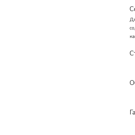
С
Дл
со
ка
С
О
Г