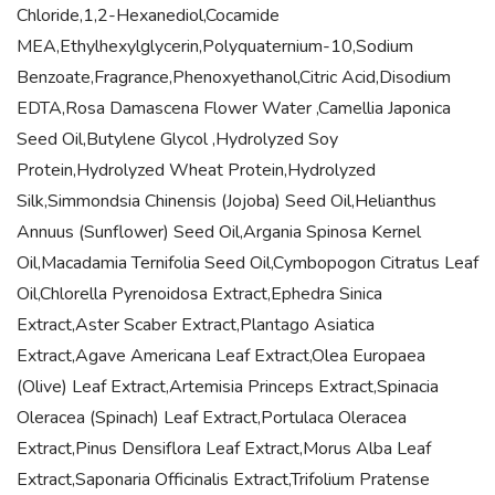
Chloride,1,2-Hexanediol,Cocamide
MEA,Ethylhexylglycerin,Polyquaternium-10,Sodium
Benzoate,Fragrance,Phenoxyethanol,Citric Acid,Disodium
EDTA,Rosa Damascena Flower Water ,Camellia Japonica
Seed Oil,Butylene Glycol ,Hydrolyzed Soy
Protein,Hydrolyzed Wheat Protein,Hydrolyzed
Silk,Simmondsia Chinensis (Jojoba) Seed Oil,Helianthus
Annuus (Sunflower) Seed Oil,Argania Spinosa Kernel
Oil,Macadamia Ternifolia Seed Oil,Cymbopogon Citratus Leaf
Oil,Chlorella Pyrenoidosa Extract,Ephedra Sinica
Extract,Aster Scaber Extract,Plantago Asiatica
Extract,Agave Americana Leaf Extract,Olea Europaea
(Olive) Leaf Extract,Artemisia Princeps Extract,Spinacia
Oleracea (Spinach) Leaf Extract,Portulaca Oleracea
Extract,Pinus Densiflora Leaf Extract,Morus Alba Leaf
Extract,Saponaria Officinalis Extract,Trifolium Pratense